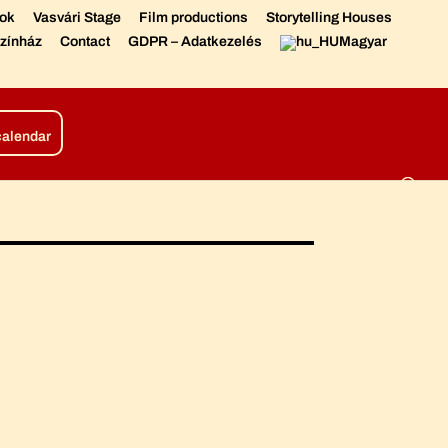
sok
Vasvári Stage
Film productions
Storytelling Houses
zínház
Contact
GDPR – Adatkezelés
Magyar
tions
Living Chronicle
calendar