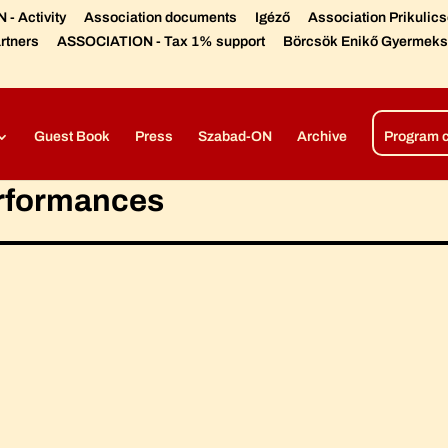
- Activity
Association documents
Igéző
Association Prikulic
rtners
ASSOCIATION - Tax 1% support
Börcsök Enikő Gyermeks
Díjaink, elismeréseink
Színházi előadások –
Open air produc
Guest Book
Press
Szabad-ON
Archive
Program 
erformances