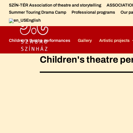
SZÍN-TÉR Association of theatre and storytelling
ASSOCIATION 
Summer Touring Drama Camp
Professional programs
Our pa
English
Szabad Színház - Free Theatre
Free Theatre - Meet the crew
Children's theatre performances
Gallery
Artistic projects
Children's theatre p