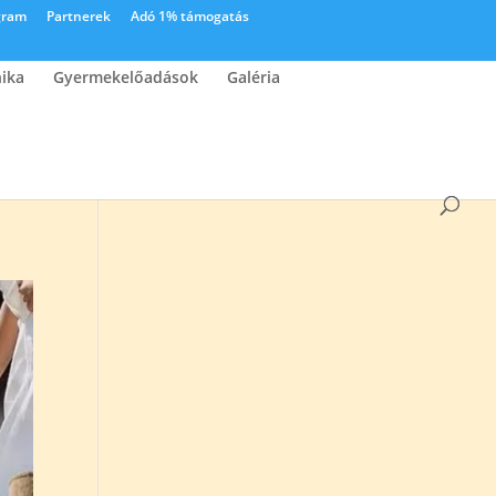
gram
Partnerek
Adó 1% támogatás
nika
Gyermekelőadások
Galéria