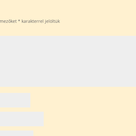
ő mezőket
*
karakterrel jelöltük