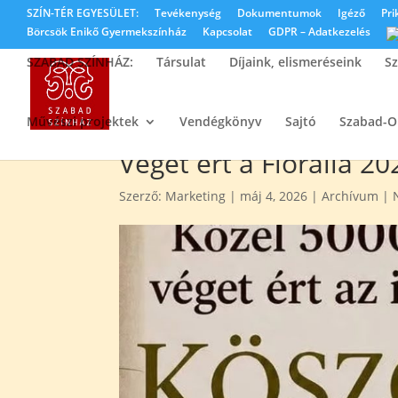
SZÍN-TÉR EGYESÜLET:
Tevékenység
Dokumentumok
Igéző
Pri
Börcsök Enikő Gyermekszínház
Kapcsolat
GDPR – Adatkezelés
SZABAD SZÍNHÁZ:
Társulat
Díjaink, elismeréseink
Sz
Művészi projektek
Vendégkönyv
Sajtó
Szabad-
Véget ért a Floralia 2
Szerző:
Marketing
|
máj 4, 2026
|
Archívum
|