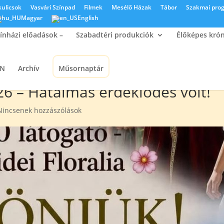
kulicsok
Vasvári Színpad
Filmek
Mesélő Házak
Tábor
Szakmai pro
Magyar
English
ínházi előadások –
Szabadtéri produkciók
Élőképes kró
ON
Archív
Műsornaptár
026 – Hatalmas érdeklődés volt!
Nincsenek hozzászólások