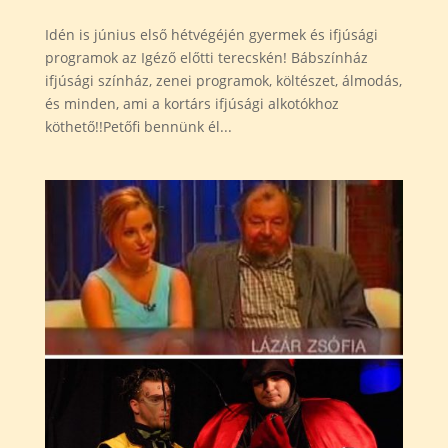
Idén is június első hétvégéjén gyermek és ifjúsági
programok az Igéző előtti terecskén! Bábszínház
ifjúsági színház, zenei programok, költészet, álmodás,
és minden, ami a kortárs ifjúsági alkotókhoz
köthető!!Petőfi bennünk él...