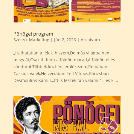
Pönögei program
Szerző:
Marketing
|
jún 2, 2026
|
Archívum
„Halhatatlan a lélek, hiszem,De más világba nem
megy át,Csak itt lenn a földön marad,A földön él és
vándorol.Többek közt én, emlékezem,Rómában
Cassius valék,Helvéciában Tell Vilmos,Párizsban
Desmoulins Kamill…Itt is leszek tán valami.” …és ki...