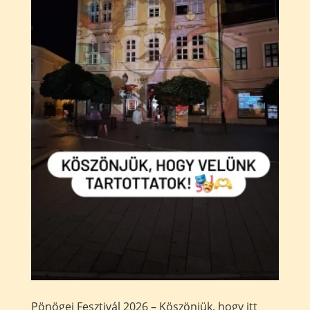
Pönögei Fesztivál 2026 – Köszönjük, hogy itt