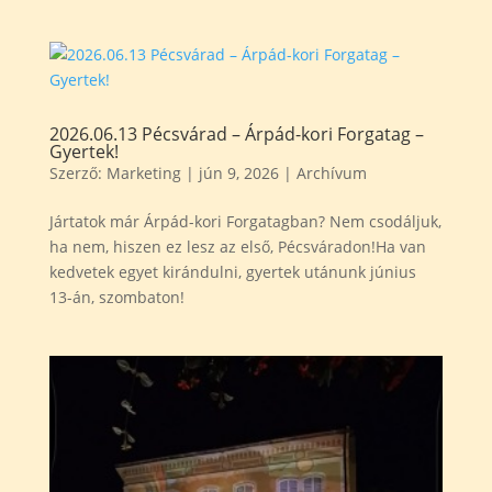
2026.06.13 Pécsvárad – Árpád-kori Forgatag –
Gyertek!
Szerző:
Marketing
|
jún 9, 2026
|
Archívum
Jártatok már Árpád-kori Forgatagban? Nem csodáljuk,
ha nem, hiszen ez lesz az első, Pécsváradon!Ha van
kedvetek egyet kirándulni, gyertek utánunk június
13-án, szombaton!