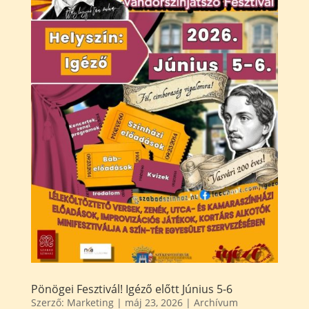
Pönögei Fesztivál! Igéző előtt Június 5-6
Szerző:
Marketing
|
máj 23, 2026
|
Archívum