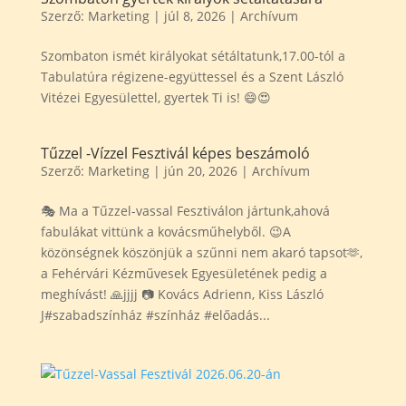
Szerző:
Marketing
|
júl 8, 2026
|
Archívum
Szombaton ismét királyokat sétáltatunk,17.00-tól a
Tabulatúra régizene-együttessel és a Szent László
Vitézei Egyesülettel, gyertek Ti is! 😄😍
Tűzzel -Vízzel Fesztivál képes beszámoló
Szerző:
Marketing
|
jún 20, 2026
|
Archívum
🎭 Ma a Tűzzel-vassal Fesztiválon jártunk,ahová
fabulákat vittünk a kovácsműhelyből. 😉A
közönségnek köszönjük a szűnni nem akaró tapsot🫶,
a Fehérvári Kézművesek Egyesületének pedig a
meghívást! 🙏jjjj 📷 Kovács Adrienn, Kiss László
J#szabadszínház #színház #előadás...