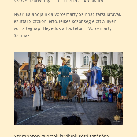
Szerző:
Marketing
|
júl 10, 2026
|
Archívum
Nyári kalandjaink a Vörösmarty Színház társulatával,
ezúttal Siófokon, értő, lelkes közönség előtt☺️ Ilyen
volt a tegnapi Hegedűs a háztetőn – Vörösmarty
Színház
Szombaton gyertek királyok sétáltatására