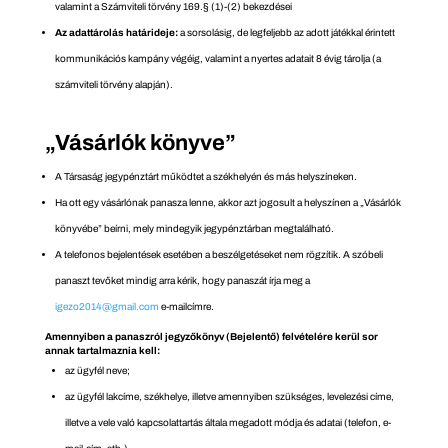
valamint a Számviteli törvény 169.§ (1)-(2) bekezdései
Az adattárolás határideje:
a sorsolásig, de legfeljebb az adott játékkal érintett
kommunikációs kampány végéig, valamint a nyertes adatait 8 évig tárolja (a
számviteli törvény alapján).
„Vásárlók könyve”
A Társaság jegypénztárt működtet a székhelyén és más helyszíneken.
Ha ott egy vásárlónak panasza lenne, akkor azt jogosult a helyszínen a „Vásárlók
könyvébe” beírni, mely mindegyik jegypénztárban megtalálható.
A telefonos bejelentések esetében a beszélgetéseket nem rögzítik. A szóbeli
panaszt tevőket mindig arra kérik, hogy panaszát írja meg a
igezo2014@gmail.com
e-mailcímre.
Amennyiben a panaszról jegyzőkönyv (Bejelentő) felvételére kerül sor
annak tartalmaznia kell:
az ügyfél neve;
az ügyfél lakcíme, székhelye, illetve amennyiben szükséges, levelezési címe,
illetve a vele való kapcsolattartás általa megadott módja és adatai (telefon, e-