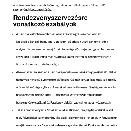
A weboldalon használt sütik önmagukban nem alkalmasak a felhasználó
személyének beazonosítására.
Rendezvényszervezésre
vonatkozó szabályok
A Színház különféle rendezvényeket szervez egyes eseményekhez
kapcsolódóan (pl: bemutatók, jubileumi előadások utáni bankettek stb.),
melyek minden esetben a sajtó nyilvánossága előtt zajlanak, így ott fényképek
készülnek. Erről minden meghívott tájékozott, hiszen az események jellege
önmagában utal e nyilvánosságra.
Alkalomszerűen szervez a Színház speciális előadásokat fogyatékkal élő, illetve
hátrányos helyzetű̋ gyermekeknek/fiatalkorúaknak, nyugdíjasoknak, akiknek ily
módon lehetősége nyílik a színészekkel való találkozásra, fényképészkédére és
beszélgetésre, esetleg interjúk készítésére. Az itt készült fényképeket,
beszélgetéseket a Színház Facebook oldalán vagy a honlapján közzéteszik.
Tehát a rendezvényein a Színház, mint adatkezelő, fényképfelvételeket készít,
mely felvételeken a rendezvény látogatói felismerhetőek lehetnek. A fényképeket
a saját honlapján és Facebook oldalain fogja közzétenni. Ezek a rendezvények a