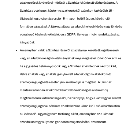
adatkezelések kivételével – törlését a Színház feltüntetett elérhetőségein. A
Színház a beérkezett kérelemre az érkezésétől számított legkésőbb 15 –
tiltakozási jog gyakorlása esetén 5 – napon belül írásban, közérthető
formában választ ad. A tájékoztatásra, az adatok helyesbítésére vagy törlésére
vonatkozó kérelmek tekintetében a GDPR, illetve az Infotv. rendelkezései az
irányadóak.
Amennyiben valaki a Színház részéről az adatainak kezelését jogellenesnek
vagy az adatbiztonság követelményeinek megszegésével történőnek érzi, és
ha a jogsértés bebizonyosodik, úgy a Színház az
érintettnek okozott kárt,
illetve az általa vagy az általa igénybe vett adatfeldolgozó által okozott
személyiségi jogsértés esetén járó sérelemdíjat is megtéríti. A Színház
mentesül azonban az okozott kárért való felelősség és a sérelemdíj
megfizetésének kötelezettsége alól, ha bizonyítja, hogy a kárt vagy az érintett
személyiségi jogának sérelmét az adatkezelés körén kívül eső elháríthatatlan
ok idézte elő. Ugyanígy nem téríti meg a kárt, amennyiben az a károsult
szándékos vagy súlyosan gondatlan magatartásából származott.