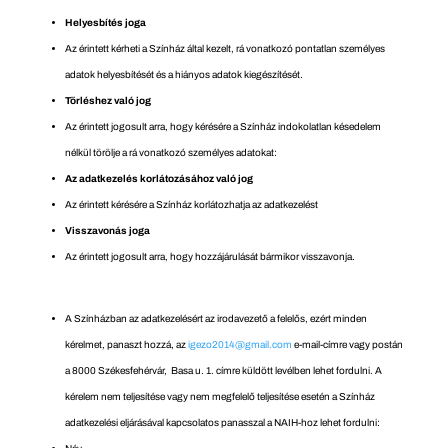
Helyesbítés joga
Az érintett kérheti a Színház által kezelt, rá vonatkozó pontatlan személyes
adatok helyesbítését és a hiányos adatok kiegészítését.
Törléshez való jog
Az érintett jogosult arra, hogy kérésére a Színház indokolatlan késedelem
nélkül törölje a rá vonatkozó személyes adatokat:
Az adatkezelés korlátozásához való jog
Az érintett kérésére a Színház korlátozhatja az adatkezelést
Visszavonás joga
Az érintett jogosult arra, hogy hozzájárulását bármikor visszavonja.
A Színházban az adatkezelésért az irodavezető a felelős, ezért minden
kérelmet, panaszt hozzá, az
igezo2014@gmail.com
e-mail-címre vagy postán
a 8000 Székesfehérvár, Basa u. 1. címre küldött levélben lehet fordulni. A
kérelem nem teljesítése vagy nem megfelelő teljesítése esetén a Színház
adatkezelési eljárásával kapcsolatos panasszal a NAIH-hoz lehet fordulni: