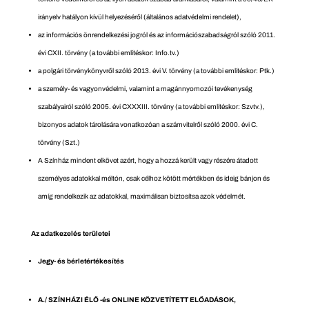
irányelv hatályon kívül helyezéséről (általános adatvédelmi rendelet),
az információs önrendelkezési jogról és az információszabadságról szóló 2011.
évi CXII. törvény (a további említéskor: Info.tv.)
a polgári törvénykönyvről szóló 2013. évi V. törvény (a további említéskor: Ptk.)
a személy- és vagyonvédelmi, valamint a magánnyomozói tevékenység
szabályairól szóló 2005. évi CXXXIII. törvény (a további említéskor: Szvtv.),
bizonyos adatok tárolására vonatkozóan a számvitelről szóló 2000. évi C.
törvény (Szt.)
A Színház mindent elkövet azért, hogy a hozzá került vagy részére átadott
személyes adatokkal méltón, csak célhoz kötött mértékben és ideig bánjon és
amíg rendelkezik az adatokkal, maximálisan biztosítsa azok védelmét.
Az adatkezelés területei
Jegy- és bérletértékesítés
A./ SZÍNHÁZI ÉLŐ -és ONLINE KÖZVETÍTETT ELŐADÁSOK,