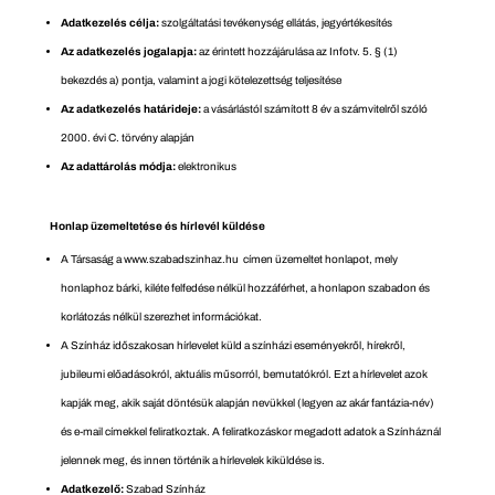
Adatkezelés célja:
szolgáltatási tevékenység ellátás, jegyértékesítés
Az adatkezelés jogalapja:
az érintett hozzájárulása az Infotv. 5. § (1)
bekezdés a) pontja, valamint a jogi kötelezettség teljesítése
Az adatkezelés határideje:
a vásárlástól számított 8 év a számvitelről szóló
2000. évi C. törvény alapján
Az adattárolás módja:
elektronikus
Honlap üzemeltetése és hírlevél küldése
A Társaság a www.szabadszinhaz.hu címen üzemeltet honlapot, mely
honlaphoz bárki, kiléte felfedése nélkül hozzáférhet, a honlapon szabadon és
korlátozás nélkül szerezhet információkat.
A Színház időszakosan hírlevelet küld a színházi eseményekről, hírekről,
jubileumi előadásokról, aktuális műsorról, bemutatókról. Ezt a hírlevelet azok
kapják meg, akik saját döntésük alapján nevükkel (legyen az akár fantázia-név)
és e-mail címekkel feliratkoztak. A feliratkozáskor megadott adatok a Színháznál
jelennek meg, és innen történik a hírlevelek kiküldése is.
Adatkezelő:
Szabad Színház