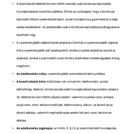
A tizenhatodik életévét be nem töltött személy csak törvényes képviselője
hozzájárulásával nevezhet a játékba. Ehhez az szükséges, hogy a törvényes
képviselő töltse ki a jelentkezési lapot, ezzel hozzájárulva a gyermekei és a saját
adatai kezeléséhez. Az adatkezelés csak a törvényes képviselője jóváhagyásával
kezdhető meg.
A nyereményjáték céljából kezelt adatokat a Színház a nyereményjáték végével,
törli a nyereményjáték célú́ adatbázisból, kivétel a nyertes adatait és azokat az
adatokat, amiket a számvitelről szóló törvény értelmében köteles legalább 8 évig
megőrizni.
Az adatkezelés célja:
nyereményjáték szervezése és lebonyolítása
A kezelt adatok köre:
különösen név, e-mail cím, telefonszám, postai
elérhetőség, életkora, törvényes képviselő hozzájárulással kapcsolatos adatai a
16. életévét be nem töltött pályázó esetén, valamint a nyertes neve, arcképe,
anyja neve, címe, adóazonosító jele, telefonszáma, dátum, az átvevő és az
átvevő aláírása, valamint meghatalmazás esetén két tanú neve, lakcíme és
aláírása
Az adatkezelés jogalapja:
az Infotv. 5. § (1) a) szerinti érintetti hozzájárulás,