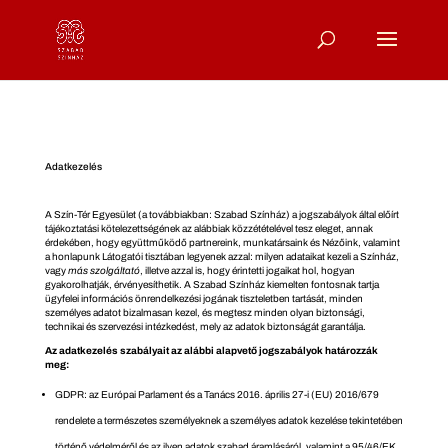
Adatkezelés
A Szín-Tér Egyesület (a továbbiakban: Szabad Színház) a jogszabályok által előírt
tájékoztatási kötelezettségének az alábbiak közzétételével tesz eleget, annak
érdekében, hogy együttműködő partnereink, munkatársaink és Nézőink, valamint
a honlapunk Látogatói tisztában legyenek azzal: milyen adataikat kezeli a Színház,
vagy
más szolgáltató
, illetve azzal is, hogy érintetti jogaikat hol, hogyan
gyakorolhatják, érvényesíthetik. A Szabad Színház kiemelten fontosnak tartja
ügyfelei információs önrendelkezési jogának tiszteletben tartását, minden
személyes adatot bizalmasan kezel, és megtesz minden olyan biztonsági,
technikai és szervezési intézkedést, mely az adatok biztonságát garantálja.
Az adatkezelés szabályait az alábbi alapvető jogszabályok határozzák
meg:
GDPR: az Európai Parlament és a Tanács 2016. április 27-i (EU) 2016/679
rendelete a természetes személyeknek a személyes adatok kezelése tekintetében
történő védelméről és az ilyen adatok szabad áramlásáról, valamint a 95/46/EK