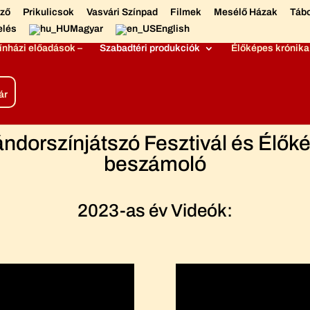
éző
Prikulicsok
Vasvári Színpad
Filmek
Mesélő Házak
Táb
elés
Magyar
English
ínházi előadások –
Szabadtéri produkciók
Élőképes krónika
ár
ándorszínjátszó Fesztivál és Élők
beszámoló
2023-as év Videók: