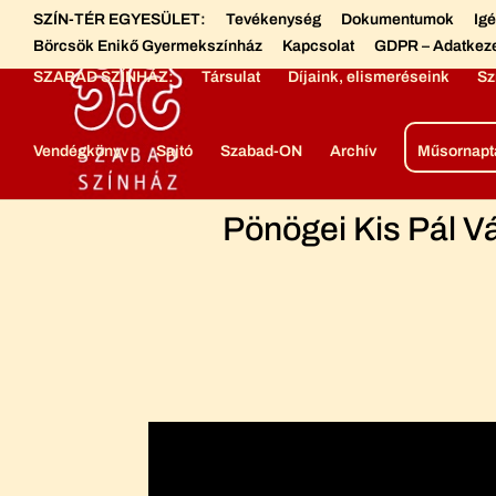
SZÍN-TÉR EGYESÜLET:
Tevékenység
Dokumentumok
Ig
Börcsök Enikő Gyermekszínház
Kapcsolat
GDPR – Adatkez
SZABAD SZÍNHÁZ:
Társulat
Díjaink, elismeréseink
Sz
Vendégkönyv
Sajtó
Szabad-ON
Archív
Műsornapt
Pönögei Kis Pál V