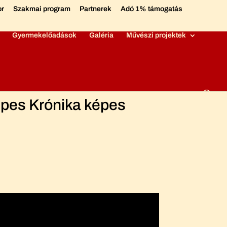
or
Szakmai program
Partnerek
Adó 1% támogatás
Gyermekelőadások
Galéria
Művészi projektek
épes Krónika képes