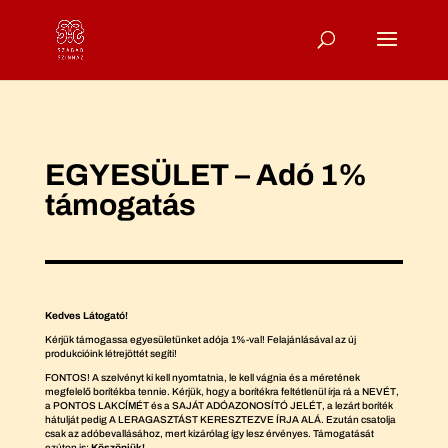
EGYESÜLET – Adó 1%
támogatás
Kedves Látogató!
Kérjük támogassa egyesületünket adója 1%-val! Felajánlásával az új
produkcióink létrejöttét segíti!
FONTOS! A szelvényt ki kell nyomtatnia, le kell vágnia és a méretének
megfelelő borítékba tennie. Kérjük, hogy a borítékra feltétlenül írja rá a NEVÉT,
a PONTOS LAKCÍMÉT és a SAJÁT ADÓAZONOSÍTÓ JELÉT, a lezárt boríték
hátulját pedig A LERAGASZTÁST KERESZTEZVE ÍRJA ALÁ. Ezután csatolja
csak az adóbevallásához, mert kizárólag így lesz érvényes. Támogatását
ezúton is:
Köszönjük!