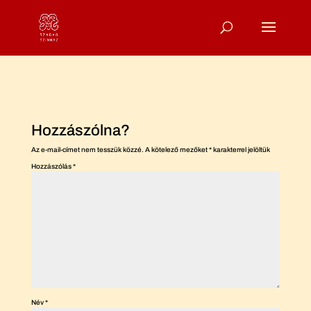
Hozzászólna?
Az e-mail-címet nem tesszük közzé.
A kötelező mezőket
*
karakterrel jelöltük
Hozzászólás
*
Név
*