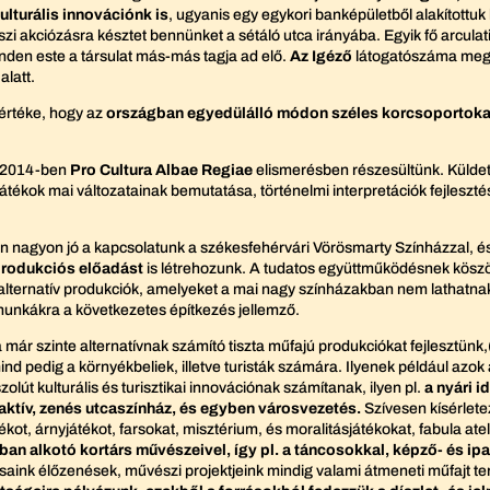
ulturális innovációnk is
, ugyanis egy egykori banképületből alakítottuk 
i akciózásra késztet bennünket a sétáló utca irányába. Egyik fő arculat
nden este a társulat más-más tagja ad elő.
Az Igéző
látogatószáma megkö
alatt.
 értéke, hogy az
országban egyedülálló módon széles korcsoportoka
t 2014-ben
Pro Cultura Albae Regiae
elismerésben részesültünk. Küldet
játékok mai változatainak bemutatása, történelmi interpretációk fejles
en nagyon jó a kapcsolatunk a székesfehérvári Vörösmarty Színházzal, é
rodukciós előadást
is létrehozunk. A tudatos együttműködésnek kösz
y alternatív produkciók, amelyeket a mai nagy színházakban nem lathatna
munkákra a következetes építkezés jellemző.
már szinte alternatívnak számító tiszta műfajú produkciókat fejlesztünk
mind pedig a környékbeliek, illetve turisták számára. Ilyenek például azo
út kulturális és turisztikai innovációnak számítanak, ilyen pl.
a nyári i
raktív, zenés utcaszínház, és egyben városvezetés.
Szívesen kísérlete
ékot, árnyjátékot, farsokat, misztérium, és moralitásjátékokat, fabula a
an alkotó kortárs művészeivel, így pl. a táncosokkal, képző- és i
ink élőzenések, művészi projektjeink mindig valami átmeneti műfajt te