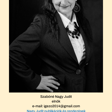
Szabóné Nagy Judit
elnök
e-mail: igezo2014@gmail.com
Nagy Judit publikációk és rendezések