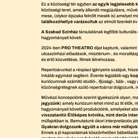
Ez a közösségi tér egyben
az egyik legjelesebb k
közösségi teret, amely állandó megújulásra, művész
mese, (olykor éjszaka felnőtt mesék is) amelyet mi
találkozóhellyé varázsoltuk
az elmúlt tizenkét év 
A Szabad Színház
társulatának legfőbb kulturális
hagyományait követi.
2024-ben
PRO THEATRO
díjat kaptunk, valamin
utcaszínházi előadások, misztérium-, és moralitás
és értő közvetítése, filmek létrehozása.
Repertoárunkat a réspiaci igényeire szabjuk, hisz
Inkább egymást segíteni. Évente legalább egy
kop
kuriózumnak számító stúdió-, ifjúsági-, báb-, vag
közönségrétegnek szóló repertoárral dolgozunk, 
Művészi koncepciónk szerint igyekszünk olyan, ma 
jegyzünk
) amely kuriózum lehet mind az itt élők, 
hagyományait követő produkcióink, amelyeket abszol
visszatanító Élőképes krónika, mint derűs inte
műfajokban is. Bemutatunk ókori interpretációs ját
Gyakran dolgozunk együtt a város már műfajokb
Ennek a jó kapcsolatnak köszönhetően bábelőadása