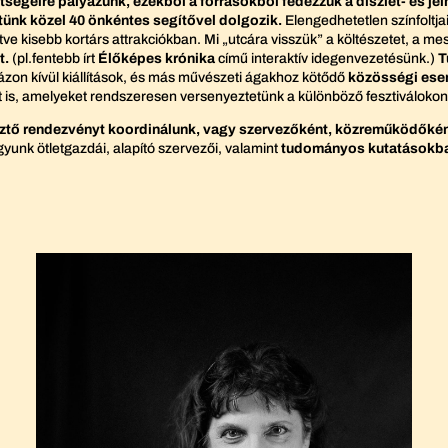
ségeire pályázunk, ezekből a forrásokból fedezzük a díszlet- és je
ünk közel 40 önkéntes segítővel dolgozik.
Elengedhetetlen színfoltja
e kisebb kortárs attrakciókban. Mi „utcára visszük” a költészetet, a m
t.
(pl.fentebb írt
Élőképes krónika
című interaktív idegenvezetésünk.)
T
on kívül kiállítások, és más művészeti ágakhoz kötődő
közösségi es
ket is, amelyeket rendszeresen versenyeztetünk a különböző fesztiváloko
lesztő rendezvényt koordinálunk, vagy szervezőként, közreműködőké
nk ötletgazdái, alapító szervezői, valamint
tudományos kutatásokban