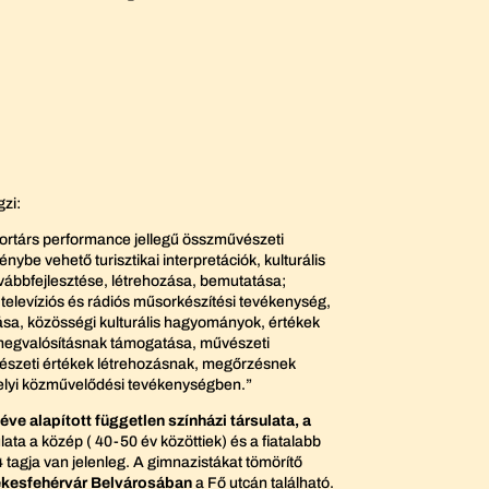
gzi:
kortárs performance jellegű összművészeti
e vehető turisztikai interpretációk, kulturális
ábbfejlesztése, létrehozása, bemutatása;
 televíziós és rádiós műsorkészítési tevékenység,
ása, közösségi kulturális hagyományok, értékek
 megvalósításnak támogatása, művészeti
észeti értékek létrehozásnak, megőrzésnek
helyi közművelődési tevékenységben.”
éve alapított független színházi társulata, a
ta a közép ( 40-50 év közöttiek) és a fiatalabb
 tagja van jelenleg. A gimnazistákat tömörítő
ékesfehérvár Belvárosában
a Fő utcán található.