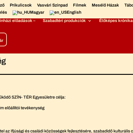
éző
Prikulicsok
Vasvári Színpad
Filmek
Mesélő Házak
Táb
elés
Magyar
English
ínházi előadások –
Szabadtéri produkciók
Élőképes krónika
ár
ég
működő SZÍN- TÉR Egyesületre célja:
lm előállítói tevékenység
l az Ifjúsági és családi közösségek fejlesztésére, szabadidő kulturális c