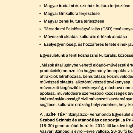
Magyar irodalmi és színházi kultúra terjesztése
Magyar filmkultúra terjesztése
Magyar zenei kultúra terjesztése
Társadalmi Felelősségvállalás (CSR) tevékeny
Művészeti oktatás, kulturális értékek átadása
Esélyegyenlőség, és hozzáférés feltételeinek j
Egyesületünk a fenti közhasznú kulturális, közös
„Mások által igénybe vehető előadó-művészeti érté
produkciók) nemzeti és hagyomány ünnepekhez kötőd
attrakciók létrehozása, bemutatása; közművelődé
művészeti oktatás, alkotóművészeti tevékenység, má
művészeti kiegészítő tevékenység, máshová nem so
ápolása, művelődésre szerveződő közösségek tevé
intézményi/lakossági/ civil művészeti kezdemény
segítése; kulturális örökség helyi védelme, hely
A „SZÍN- TÉR” Színjátszó- Versmondó Egyesület s
Szabad Színház és utánpótlás csoportjai, a Pri
(18-30) generációból kerül ki. 2014-től kezdve fo
Vasvári Színpad is évről –évre változó, 20-30 fő kö