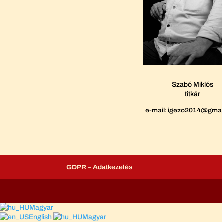
Szabó Miklós
titkár
e-mail: igezo2014@gma
GDPR – Adatkezelés
Magyar
English
Magyar