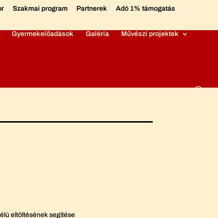
or
Szakmai program
Partnerek
Adó 1% támogatás
Gyermekelőadások
Galéria
Művészi projektek
élú eltöltésének segítése