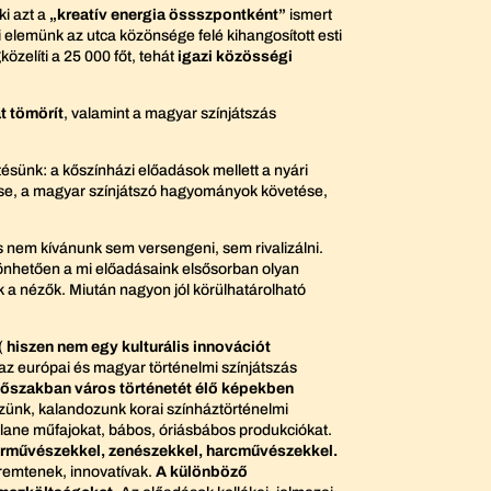
ki azt a
„kreatív energia össszpontként”
ismert
i elemünk az utca közönsége felé kihangosított esti
zelíti a 25 000 főt, tehát
igazi közösségi
t tömörít
, valamint a magyar színjátszás
ésünk: a kőszínházi előadások mellett a nyári
ztése, a magyar színjátszó hagyományok követése,
s nem kívánunk sem versengeni, sem rivalizálni.
önhetően a mi előadásaink elsősorban olyan
k a nézők. Miután nagyon jól körülhatárolható
,(
hiszen nem egy kulturális innovációt
k az európai és magyar történelmi színjátszás
dőszakban város történetét élő képekben
zünk, kalandozunk korai színháztörténelmi
tellane műfajokat, bábos, óriásbábos produkciókat.
parművészekkel, zenészekkel, harcművészekkel.
remtenek, innovatívak.
A különböző