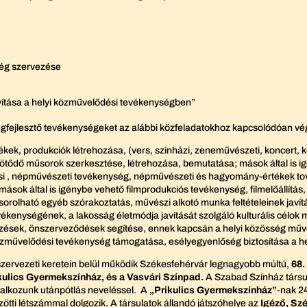
ség szervezése
avítása a helyi közművelődési tevékenységben”
ségfejlesztő tevékenységeket az alábbi közfeladatokhoz kapcsolódóan vé
kek, produkciók létrehozása, (vers, színházi, zeneművészeti, koncert, 
ő műsorok szerkesztése, létrehozása, bemutatása; mások által is igényb
si , népművészeti tevékenység, népművészeti és hagyomány-értékek tov
sok által is igénybe vehető filmprodukciós tevékenység, filmelőállítás,
rolható egyéb szórakoztatás, művészi alkotó munka feltételeinek javít
kenységének, a lakosság életmódja javítását szolgáló kulturális célok
ezések, önszerveződések segítése, ennek kapcsán a helyi közösség műv
i közművelődési tevékenység támogatása, esélyegyenlőség biztosítása a 
zervezeti keretein belül működik Székesfehérvár legnagyobb múltú,
68. 
kulics Gyermekszínház, és a Vasvári Színpad.
A Szabad Színház társula
glalkozunk utánpótlás neveléssel. A
„Prikulics Gyermekszínház”
-nak 24
zötti létszámmal dolgozik. A társulatok állandó játszóhelye az
Igéző, Sz