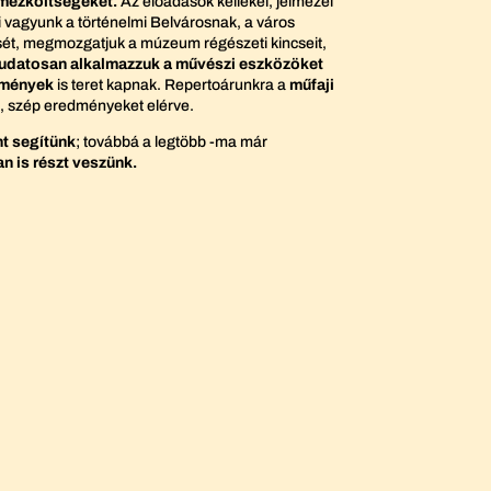
lmezköltségeket.
Az előadások kellékei, jelmezei
i vagyunk a történelmi Belvárosnak, a város
esét, megmozgatjuk a múzeum régészeti kincseit,
udatosan alkalmazzuk a művészi eszközöket
emények
is teret kapnak. Repertoárunkra a
műfaji
n, szép eredményeket elérve.
nt segítünk
; továbbá a legtöbb -ma már
 is részt veszünk.