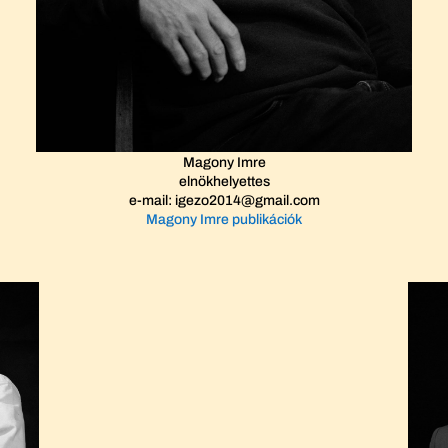
Magony Imre
elnökhelyettes
e-mail: igezo2014@gmail.com
Magony Imre publikációk