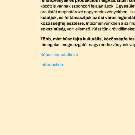
rendezvények és produkciók megvalósítási költ
között is vannak szponzori felajánlások.
Egyesület
arculatát meghatározó nagyrendezvényekben, illetv
kutatjuk, és feltámasztjuk az ősi város legendái
közösségfejlesztésre.
Intézményünkben a színház
sokszínűség
volt jellemző. Készítünk rövidfilme
Több, mint húsz fajta kulturális, közösségfej
tömegeket megmozgató- nagy rendezvénynek vagyu
Képes bemutatkozó
Introduction