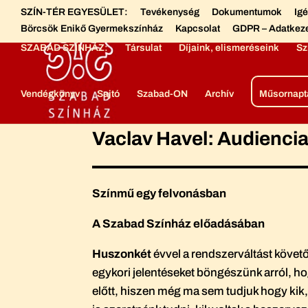
SZÍN-TÉR EGYESÜLET:
Tevékenység
Dokumentumok
Ig
Börcsök Enikő Gyermekszínház
Kapcsolat
GDPR – Adatkez
SZABAD SZÍNHÁZ:
Társulat
Díjaink, elismeréseink
Sz
Vendégkönyv
Sajtó
Szabad-ON
Archív
Műsornapt
Vaclav Havel: Audienci
Színmű egy felvonásban
A Szabad Színház előadásában
Huszonkét
évvel a rendszerváltást követő
egykori jelentéseket böngészünk arról, h
előtt, hiszen még ma sem tudjuk hogy kik, 