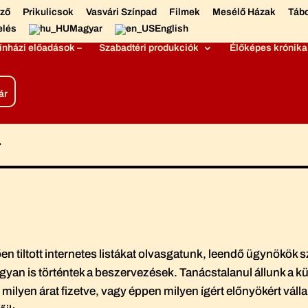
éző
Prikulicsok
Vasvári Színpad
Filmek
Mesélő Házak
Táb
elés
Magyar
English
ínházi előadások –
Szabadtéri produkciók
Élőképes krónika
ár
a
en tiltott internetes listákat olvasgatunk, leendő ügynökök 
ogyan is történtek a beszervezések. Tanácstalanul állunk a 
milyen árat fizetve, vagy éppen milyen ígért előnyökért válla