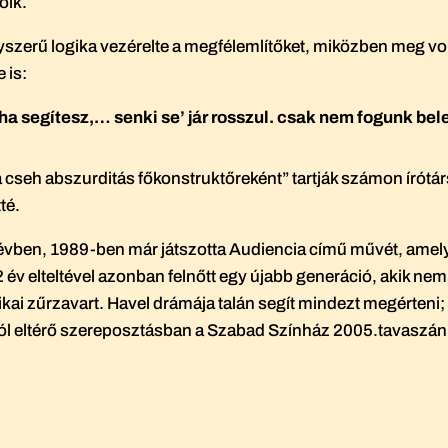
őik.
egyszerű logika vezérelte a megfélemlítőket, miközben meg v
 is:
 ha segítesz,… senki se’ jár rosszul. csak nem fogunk be
 cseh abszurditás főkonstruktőreként” tartják számon írótár
té.
évben, 1989-ben már játszotta Audiencia című művét, amely n
2 év elteltével azonban felnőtt egy újabb generáció, akik nem
tikai zűrzavart. Havel drámája talán segít mindezt megérteni;
bitól eltérő szereposztásban a Szabad Színház 2005.tavaszán