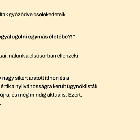
oltak győződve cselekedeteik
legyalogolni egymás életébe?!”
sai, nálunk a elsősorban ellenzéki
agy sikert aratott itthon és a
 értik a nyilvánosságra került ügynöklisták
 újra, és még mindig aktuális. Ezért,
.