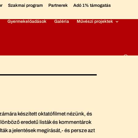
or
Szakmai program
Partnerek
Adó 1% támogatás
Gyermekelőadások
Galéria
Művészi projektek
számára készített oktatófilmet nézünk, és
különböző eredetű listák és kommentárok
lták a jelentések megírását,- és persze azt