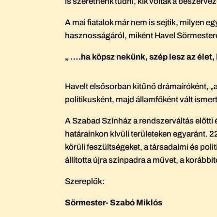
is szeretnénk tudni, kik voltak a beszervez
A mai fiatalok már nem is sejtik, milyen 
hasznosságáról, miként Havel Sörmestere
„ ….ha köpsz nekünk, szép lesz az élet,
Havelt elsősorban kitűnő drámaíróként, „a
politikusként, majd államfőként vált ismert
A Szabad Színház a rendszerváltás előtti 
határainkon kívüli területeken egyaránt. 2
körüli feszültségeket, a társadalmi és poli
állította újra színpadra a művet, a koráb
Szereplők:
Sörmester- Szabó Miklós