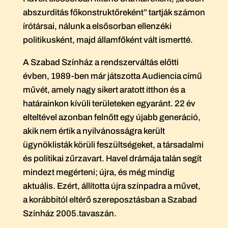
abszurditás főkonstruktőreként” tartják számon
írótársai, nálunk a elsősorban ellenzéki
politikusként, majd államfőként vált ismertté.
A Szabad Színház a rendszerváltás előtti
évben, 1989-ben már játszotta Audiencia című
művét, amely nagy sikert aratott itthon és a
határainkon kívüli területeken egyaránt. 22 év
elteltével azonban felnőtt egy újabb generáció,
akik nem értik a nyilvánosságra került
ügynöklisták körüli feszültségeket, a társadalmi
és politikai zűrzavart. Havel drámája talán segít
mindezt megérteni; újra, és még mindig
aktuális. Ezért, állította újra színpadra a művet,
a korábbitól eltérő szereposztásban a Szabad
Színház 2005.tavaszán.