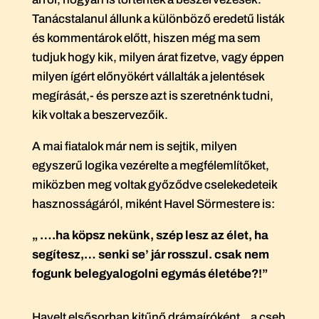
Tanácstalanul állunk a különböző eredetű listák
és kommentárok előtt, hiszen még ma sem
tudjuk hogy kik, milyen árat fizetve, vagy éppen
milyen ígért előnyökért vállalták a jelentések
megírását,- és persze azt is szeretnénk tudni,
kik voltak a beszervezőik.
A mai fiatalok már nem is sejtik, milyen
egyszerű logika vezérelte a megfélemlítőket,
miközben meg voltak győződve cselekedeteik
hasznosságáról, miként Havel Sörmestere is:
„ ….ha köpsz nekünk, szép lesz az élet, ha
segítesz,… senki se’ jár rosszul. csak nem
fogunk belegyalogolni egymás életébe?!”
Havelt elsősorban kitűnő drámaíróként, „a cseh