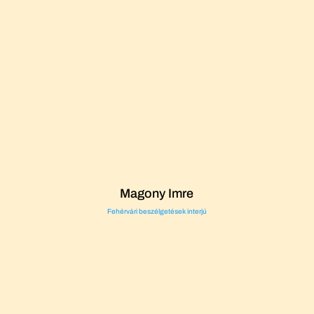
Magony Imre
Fehérvári beszélgetések interjú