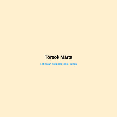
Törsök Márta
Fehérvári beszélgetések interjú