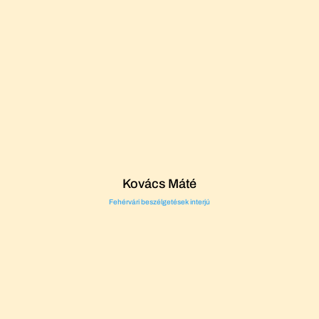
Kovács Máté
Fehérvári beszélgetések interjú