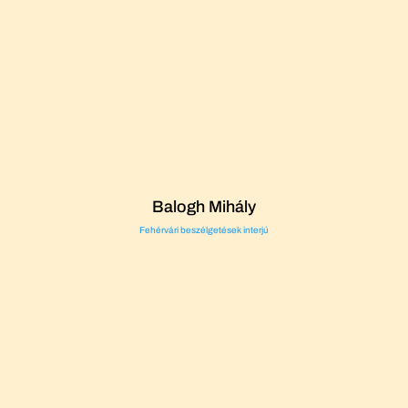
Balogh Mihály
Fehérvári beszélgetések interjú