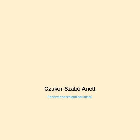
Czukor-Szabó Anett
Fehérvári beszélgetések interjú