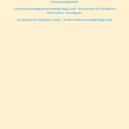
Színház testközelből
A Fehérvári Beszélgetések vendége Nagy Judit – Aranyember díj; Pönögei Kis
Pál Fesztivál – beszélgetés
Az utcaszínház varázslatos világa – az ÖKK Podcast vendége Nagy Judit