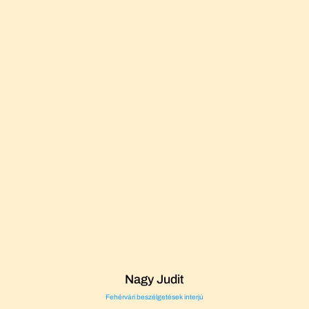
Nagy Judit
Fehérvári beszélgetések interjú