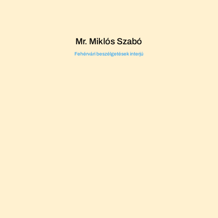
Mr. Miklós Szabó
Fehérvári beszélgetések interjú