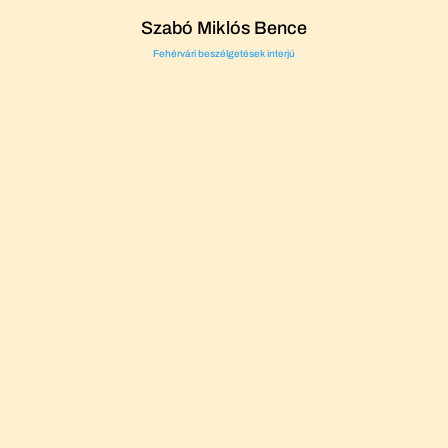
Szabó Miklós Bence
Fehérvári beszélgetések interjú