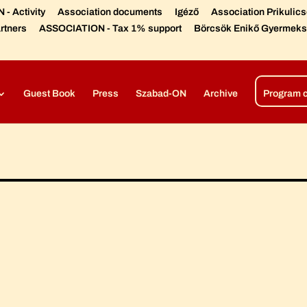
- Activity
Association documents
Igéző
Association Prikulic
rtners
ASSOCIATION - Tax 1% support
Börcsök Enikő Gyermeks
Díjaink, elismeréseink
Színházi előadások –
Open air produc
Guest Book
Press
Szabad-ON
Archive
Program 