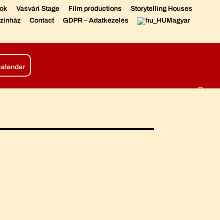
sok
Vasvári Stage
Film productions
Storytelling Houses
zínház
Contact
GDPR – Adatkezelés
Magyar
tions
Living Chronicle
calendar