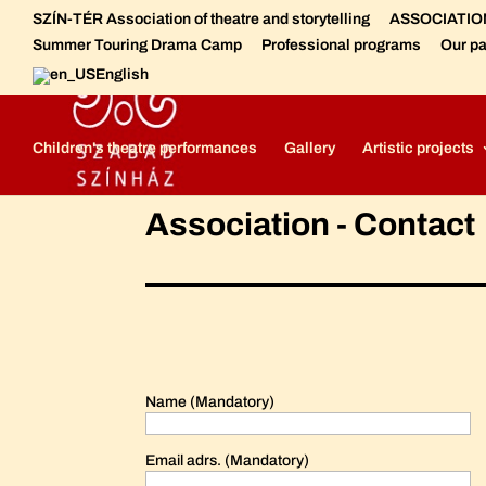
SZÍN-TÉR Association of theatre and storytelling
ASSOCIATION 
Summer Touring Drama Camp
Professional programs
Our pa
English
Szabad Színház - Free Theatre
Free Theatre - Meet the crew
Children's theatre performances
Gallery
Artistic projects
Association - Contact
Name (Mandatory)
Email adrs. (Mandatory)