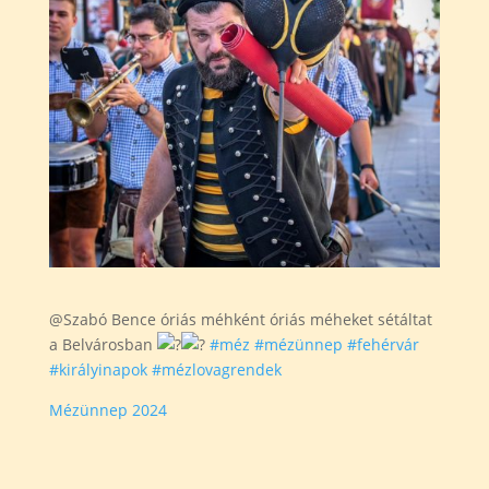
@Szabó Bence
óriás méhként óriás méheket sétáltat
a Belvárosban
#méz
#mézünnep
#fehérvár
#királyinapok
#mézlovagrendek
Mézünnep 2024