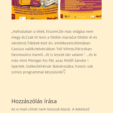
„Halhatatlan a lélek, hiszem,De más világba nem
megy át,Csak itt lenn a földön marad,A földön él és
vándorol.Többek közt én, emlékezem,Rómában
Cassius valék,Helvéciában Tell Vilmos,Párizsban
Desmoulins Kamill…Itt is leszek tán valami.” …és ki
más mint Pönögei Kis Pál, azaz Petőfi Sándor !
Gyertek, Székesfehérvár Balvárosába, hsiezn sok
színes programmal készülünk!👇
Hozzászólás írása
Az e-mail-címet nem tesszük közzé.
A kötelező