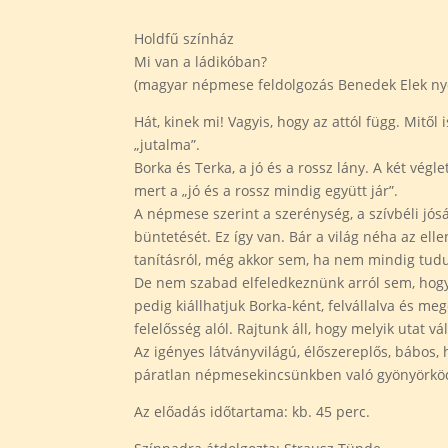
Holdfű színház
Mi van a ládikóban?
(magyar népmese feldolgozás Benedek Elek n
Hát, kinek mi! Vagyis, hogy az attól függ. Mitő
„jutalma”.
Borka és Terka, a jó és a rossz lány. A két vég
mert a „jó és a rossz mindig együtt jár”.
A népmese szerint a szerénység, a szívbéli jósá
büntetését. Ez így van. Bár a világ néha az e
tanításról, még akkor sem, ha nem mindig tudun
De nem szabad elfeledkeznünk arról sem, hogy
pedig kiállhatjuk Borka-ként, felvállalva és meg
felelősség alól. Rajtunk áll, hogy melyik utat vá
Az igényes látványvilágú, élőszereplős, bábos,
páratlan népmesekincsünkben való gyönyörkö
Az előadás időtartama: kb. 45 perc.