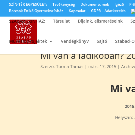
SZÍN-TÉR EGYESÜLET:
Tevékenység
Dokumentumok
Igéző
Pri
Börcsök Enikő Gyermekszínház
Kapcsolat
GDPR – Adatkezelés
SZABAD SZÍNHÁZ:
Társulat
Díjaink, elismeréseink
Sz
Művészi projektek
Vendégkönyv
Sajtó
Szabad-
Mi van a ládikóban? 20
Szerző:
Torma Tamás
|
márc 17, 2015
|
Archí
Mi v
2015
Helyszín: