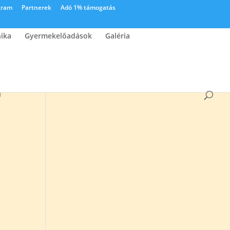
gram
Partnerek
Adó 1% támogatás
nika
Gyermekelőadások
Galéria
0