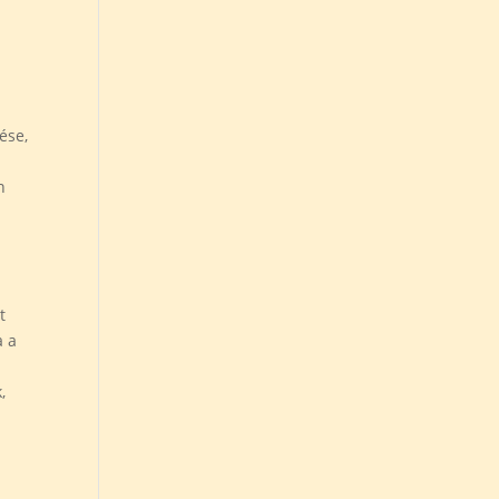
ése,
n
i
t
a a
,