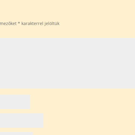
ő mezőket
*
karakterrel jelöltük