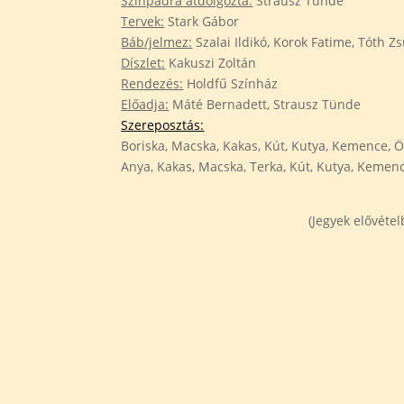
Színpadra átdolgozta:
Strausz Tünde
Tervek:
Stark Gábor
Báb/jelmez:
Szalai Ildikó, Korok Fatime, Tóth Z
Díszlet:
Kakuszi Zoltán
Rendezés:
Holdfű Színház
Előadja:
Máté Bernadett, Strausz Tünde
Szereposztás:
Boriska, Macska, Kakas, Kút, Kutya, Kemence, 
Anya, Kakas, Macska, Terka, Kút, Kutya, Kemen
(Jegyek elővéte