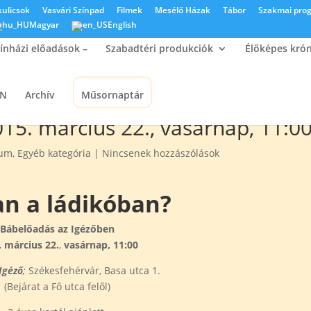
kulicsok
Vasvári Színpad
Filmek
Mesélő Házak
Tábor
Szakmai pro
Magyar
English
ínházi előadások –
Szabadtéri produkciók
Élőképes kró
ON
Archív
Műsornaptár
15. március 22., vasárnap, 11:0
vum
,
Egyéb kategória
|
Nincsenek hozzászólások
an a ládikóban?
Bábelőadás az Igézőben
. március 22.
,
vasárnap, 11:00
Igéző
;
Székesfehérvár, Basa utca 1.
(Bejárat a Fő utca felől)