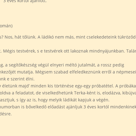
3 éves kortól ajánlott.
yomán)
l is? Nos, hát tőlünk. A ládikó nem más, mint cselekedeteink tükröződ
let. Mégis testvérek, s e testvérek ott lakoznak mindnyájunkban. Talá
g, a segítőkészség végül elnyeri méltó jutalmát, a rossz pedig
llenkezőjét mutatja. Mégsem szabad elfeledkeznünk erről a népmese
k e szerint élni.
 életünk majd’ minden kis történése egy-egy próbatétel. A próbáka
oldva a feladatot, de viselkedhetünk Terka-ként is, elodázva, kibújv
lasztjuk, s így az is, hogy melyik ládikát kapjuk a végén.
 humorban is bővelkedő előadást ajánljuk 3 éves kortól mindenkinek
désre.