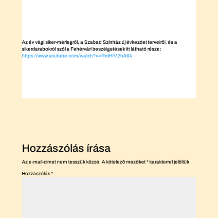
Az év végi siker-mérlegről, a Szabad Színház új évkezdet terveiről, és a
sikerdarabokról szól a Fehérvári beszélgetések itt látható része:
https://www.youtube.com/watch?v=RrdHIV2hA64
Hozzászólás írása
Az e-mail-címet nem tesszük közzé.
A kötelező mezőket
*
karakterrel jelöltük
Hozzászólás
*