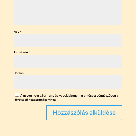
Név
*
E-mail cím
*
Honlap
A nevem, e-mail-címem, és weboldalcímem mentése a böngészőben a
következő hozzászólásomhoz.