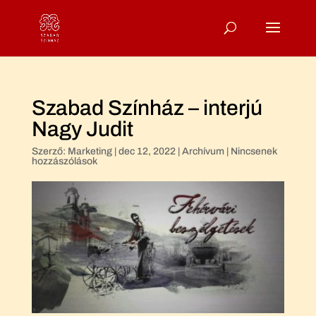
Szabad Színház – interjú
Nagy Judit
Szerző:
Marketing
|
dec 12, 2022
|
Archívum
|
Nincsenek
hozzászólások