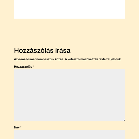
Hozzászólás írása
Az e-mail-címet nem tesszük közzé.
A kötelező mezőket
*
karakterrel jelöltük
Hozzászólás
*
Név
*