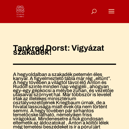
Tankred Dorst: Vigyázat
szakadék!
A hegyoldalban a szakadék petemén éles
kanyar. A figyelmeztető tábla már rég „eltűnt”.
A hegy tövében a világtól távol élő Anton és
Rudolf szinte minden nap végigéli , ahogyan
egy-egy gépkocsi a mélybe zuhan, és vezetője
utasaival szörnyet hal. Már többször is levelet
írtak az illetékes minisztérium
osztályvezetőjének Kriegbaum úrnak, de a
hivatal lassúsága miatt évek óta nem történt
semmi. A hegy tövében pár sírhantos
temetőcske látható, némelyiken friss
virágokkal. Mindenesetre a fiúk gondosan
eltemetik az áldozatokat , Anton a költői lélek
még temetési beszédeket is ír a pórul járt