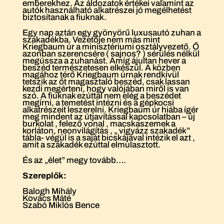
emberekhez. Az áldozatok értékei valamint az
autók használható alkatrészei jó megélhetést
biztosítanak a fiuknak.
Egy nap aztán egy gyönyörű luxusautó zuhan a
szakadékba. Vezetője nem más mint
Kriegbaum úr a minisztériumi osztályvezető. Ő
azonban szerencsére ( sajnos? ) sérülés nélkül
megússza a zuhanást. Amíg ájultan hever a
beszéd természetesen elkészül. A közben
magához térő Kriegbaum úrnak rendkívül
tetszik az őt magasztaló beszéd, csak lassan
kezdi megérteni, hogy valójában miről is van
szó. A fiúknak ezúttal nem elég a beszédet
megírni, a temetést intézni és a gépkocsi
alkatrészeit leszerelni. Kriegbaum úr hiába ígér
meg mindent az útjavítással kapcsolatban – új
burkolat , felező vonal , macskaszemek a
korláton, neonvilágítás , „ vigyázz szakadék”
tábla- végül is a saját bicskájával intézik el azt ,
amit a szakadék ezúttal elmulasztott.
És az „élet” megy tovább….
Szereplők:
Balogh Mihály
Kovács Máté
Szabó Miklós Bence