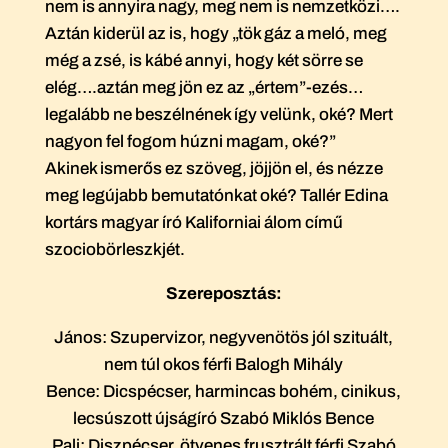
nem is annyira nagy, meg nem is nemzetközi….
Aztán kiderül az is, hogy „tök gáz a meló, meg
még a zsé, is kábé annyi, hogy két sörre se
elég….aztán meg jön ez az „értem”-ezés…
legalább ne beszélnének így velünk, oké? Mert
nagyon fel fogom húzni magam, oké?”
Akinek ismerős ez szöveg, jöjjön el, és nézze
meg legújabb bemutatónkat oké? Tallér Edina
kortárs magyar író Kaliforniai álom című
szociobörleszkjét.
Szereposztás:
János: Szupervizor, negyvenötös jól szituált,
nem túl okos férfi Balogh Mihály
Bence: Dicspécser, harmincas bohém, cinikus,
lecsúszott újságíró Szabó Miklós Bence
Pali: Diszpécser, ötvenes frusztrált férfi Szabó