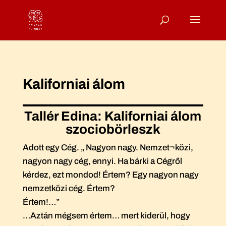
Kaliforniai álom
Tallér Edina: Kaliforniai álom
szociobörleszk
Adott egy Cég. „ Nagyon nagy. Nemzet¬közi,
nagyon nagy cég, ennyi. Ha bárki a Cégről
kérdez, ezt mondod! Értem? Egy nagyon nagy
nemzetközi cég. Értem?
Értem!…”
…Aztán mégsem értem… mert kiderül, hogy