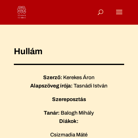
Hullám
Szerző:
Kerekes Áron
Alapszöveg írója:
Tasnádi István
Szereposztás
Tanár:
Balogh Mihály
Diákok:
Csizmadia Máté