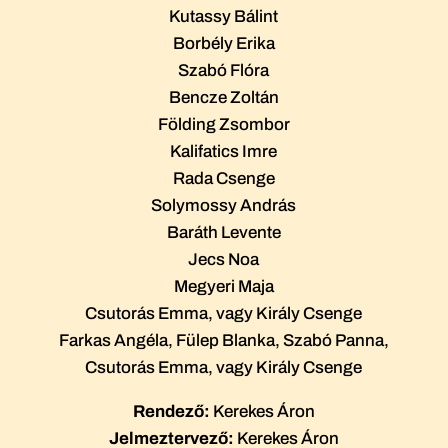
Kutassy Bálint
Borbély Erika
Szabó Flóra
Bencze Zoltán
Földing Zsombor
Kalifatics Imre
Rada Csenge
Solymossy András
Baráth Levente
Jecs Noa
Megyeri Maja
Csutorás Emma, vagy Király Csenge
Farkas Angéla, Fülep Blanka, Szabó Panna,
Csutorás Emma, vagy Király Csenge
Rendező:
Kerekes Áron
Jelmeztervező:
Kerekes Áron