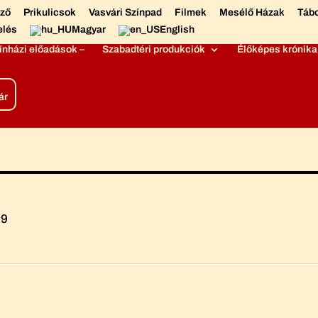
éző
Prikulicsok
Vasvári Színpad
Filmek
Mesélő Házak
Táb
elés
Magyar
English
ínházi előadások –
Szabadtéri produkciók
Élőképes krónika
ár
99