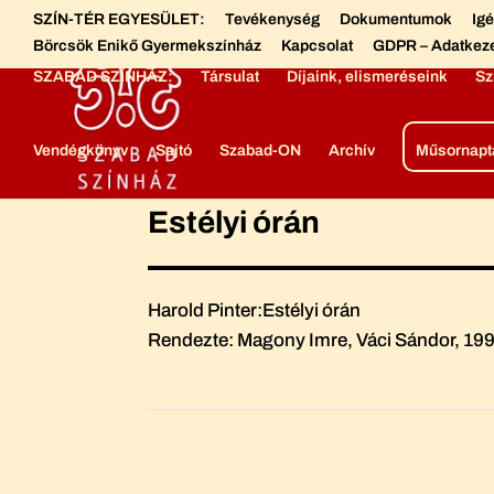
SZÍN-TÉR EGYESÜLET:
Tevékenység
Dokumentumok
Ig
Börcsök Enikő Gyermekszínház
Kapcsolat
GDPR – Adatkez
SZABAD SZÍNHÁZ:
Társulat
Díjaink, elismeréseink
Sz
Vendégkönyv
Sajtó
Szabad-ON
Archív
Műsornapt
Estélyi órán
Harold Pinter:Estélyi órán
Rendezte: Magony Imre, Váci Sándor, 19