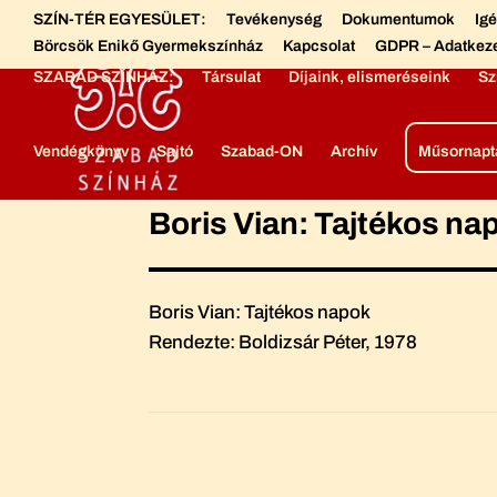
SZÍN-TÉR EGYESÜLET:
Tevékenység
Dokumentumok
Ig
Börcsök Enikő Gyermekszínház
Kapcsolat
GDPR – Adatkez
SZABAD SZÍNHÁZ:
Társulat
Díjaink, elismeréseink
Sz
Vendégkönyv
Sajtó
Szabad-ON
Archív
Műsornapt
Boris Vian: Tajtékos na
Boris Vian: Tajtékos napok
Rendezte: Boldizsár Péter, 1978