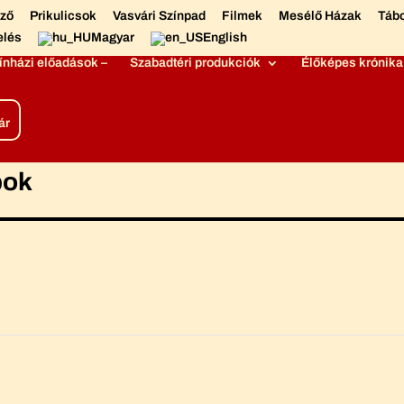
éző
Prikulicsok
Vasvári Színpad
Filmek
Mesélő Házak
Táb
elés
Magyar
English
ínházi előadások –
Szabadtéri produkciók
Élőképes krónika
ár
pok