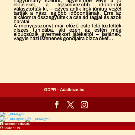
hagyomány szerint, figyelembe véve a jó
előjeleket, a legkedvezőbb időpontot
választották ki, – egyes antik írók június végét
tartják a nász legjobb időpontjának. Erre az
alkalomra összegyűltek a család tagjai és azok
barátai.
A menyasszonyt már előző este felöltöztették
díszes tunicába, aki ezen az estén még
elbúcsúzik gyermekkori játékaitól – larjának,
vagyis házi istenének gondjaira bízza őket…
GDPR – Adatkezelés
Magyar
English
Magyar
Facebook oldalunk
Szabad-ON