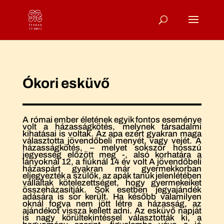
Ókori esküvő
A római ember életének egyik fontos eseménye
volt a házasságkötés, melynek társadalmi
kihatásai is voltak. Az apa ezért gyakran maga
választotta jövendőbeli menyét, vagy vejét. A
házasságkötés, – melyet sokszor hosszú
jegyesség előzött meg -, alsó korhatára a
lányoknál 12, a fiúknál 14 év volt A jövendőbeli
házaspárt gyakran már gyermekkorban
eljegyezték a szülők, az apák tanúk jelenlétében
vállaltak kötelezettséget, hogy gyermekeiket
összeházasítják. Sok esetben jegyajándék
adására is sor került. Ha később valamilyen
oknál fogva nem jött létre a házasság, az
ajándékot vissza kellett adni. Az esküvő napját
is nagy körültekintéssel választották ki, a