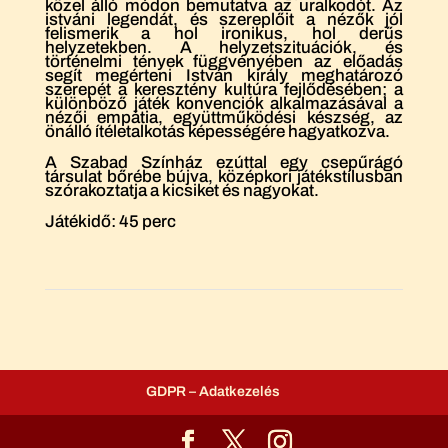
közel álló módon bemutatva az uralkodót. Az
istváni legendát, és szereplőit a nézők jól
felismerik a hol ironikus, hol derűs
helyzetekben. A helyzetszituációk, és
történelmi tények függvényében az előadás
segít megérteni István király meghatározó
szerepét a keresztény kultúra fejlődésében; a
különböző játék konvenciók alkalmazásával a
nézői empátia, együttműködési készség, az
önálló ítéletalkotás képességére hagyatkozva.
A Szabad Színház ezúttal egy csepűrágó
társulat bőrébe bújva, középkori játékstílusban
szórakoztatja a kicsiket és nagyokat.
Játékidő: 45 perc
GDPR – Adatkezelés