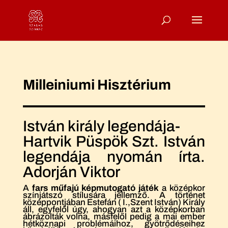
Milleiniumi Hisztérium
István király legendája-
Hartvik Püspök Szt. István
legendája nyomán írta.
Adorján Viktor
A
fars műfajú képmutogató játék
a középkor
színjátszó stílusára jellemző. A történet
középpontjában Estefán ( I.,Szent István) Király
áll, egyfelől úgy, ahogyan azt a középkorban
ábrázolták volna, másfelől pedig a mai ember
hétköznapi problémáihoz, gyötrődéseihez