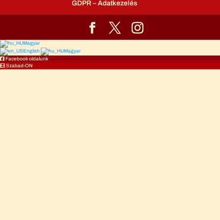
GDPR – Adatkezelés
Magyar
English
Magyar
Facebook oldalunk
Szabad-ON