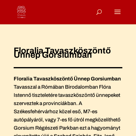
Floralia Tavaszköszöntő
Ünnep Gorsiumban
Floralia Tavaszköszöntő Ünnep Gorsiumban
Tavasszal a Rómában Birodalomban Flóra
Istennő tiszteletére tavaszköszöntő ünnepeket
szerveztek a provinciákban. A
Székesfehérvárhoz közel eső, M7-es
autópályáról, vagy 7-es fő útról megközelíthető
Gorsium Régészeti Parkban ezt a hagyományt