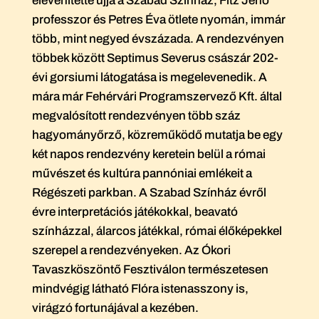
elevenítette újjá a Szabad Színház, Fitz Jenő
professzor és Petres Éva ötlete nyomán, immár
több, mint negyed évszázada. A rendezvényen
többek között Septimus Severus császár 202-
évi gorsiumi látogatása is megelevenedik. A
mára már Fehérvári Programszervező Kft. által
megvalósított rendezvényen több száz
hagyományőrző, közreműködő mutatja be egy
két napos rendezvény keretein belül a római
művészet és kultúra pannóniai emlékeit a
Régészeti parkban. A Szabad Színház évről
évre interpretációs játékokkal, beavató
színházzal, álarcos játékkal, római élőképekkel
szerepel a rendezvényeken. Az Ókori
Tavaszköszöntő Fesztiválon természetesen
mindvégig látható Flóra istenasszony is,
virágzó fortunájával a kezében.