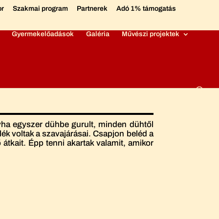
or
Szakmai program
Partnerek
Adó 1% támogatás
Gyermekelőadások
Galéria
Művészi projektek
ogyha egyszer dühbe gurult, minden dühtől
ék voltak a szavajárásai. Csapjon beléd a
tkait. Épp tenni akartak valamit, amikor