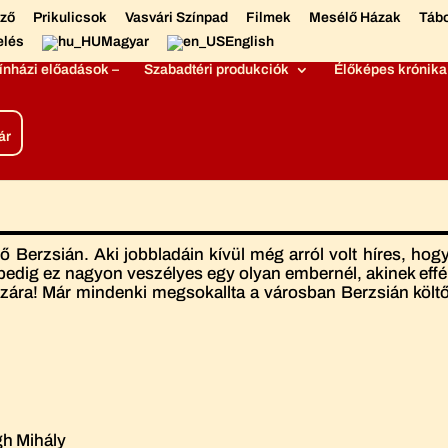
éző
Prikulicsok
Vasvári Színpad
Filmek
Mesélő Házak
Táb
elés
Magyar
English
ínházi előadások –
Szabadtéri produkciók
Élőképes krónika
ár
tő Berzsián. Aki jobbladáin kívül még arról volt híres, h
pedig ez nagyon veszélyes egy olyan embernél, akinek effél
ára! Már mindenki megsokallta a városban Berzsián költő á
h Mihály