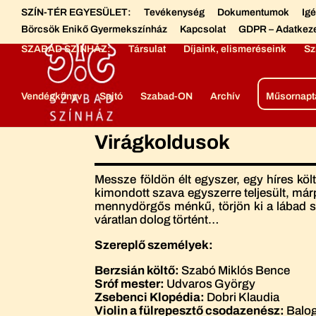
SZÍN-TÉR EGYESÜLET:
Tevékenység
Dokumentumok
Ig
Börcsök Enikő Gyermekszínház
Kapcsolat
GDPR – Adatkez
SZABAD SZÍNHÁZ:
Társulat
Díjaink, elismeréseink
Sz
Vendégkönyv
Sajtó
Szabad-ON
Archív
Műsornapt
Virágkoldusok
Messze földön élt egyszer, egy híres köl
kimondott szava egyszerre teljesült, már
mennydörgős ménkű, törjön ki a lábad sz
váratlan dolog történt…
Szereplő személyek:
Berzsián költő:
Szabó Miklós Bence
Sróf mester:
Udvaros György
Zsebenci Klopédia:
Dobri Klaudia
Violin a fülrepesztő csodazenész:
Balog