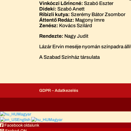
Vinkóczi Lőrincné:
Szabó Eszter
Dideki:
Szabó Anett
Ribizli kutya:
Szerémy Bátor Zsombor
Áttentő Redáz:
Magony Imre
Zenész:
Kovács Szilárd
Rendezte:
Nagy Judit
Lázár Ervin meséje nyomán színpadra állít
A Szabad Színház társulata
GDPR – Adatkezelés
Magyar
English
Magyar
Facebook oldalunk
Szabad-ON