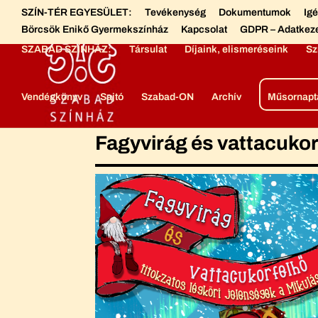
SZÍN-TÉR EGYESÜLET:
Tevékenység
Dokumentumok
Ig
Börcsök Enikő Gyermekszínház
Kapcsolat
GDPR – Adatkez
SZABAD SZÍNHÁZ:
Társulat
Díjaink, elismeréseink
Sz
Vendégkönyv
Sajtó
Szabad-ON
Archív
Műsornapt
Fagyvirág és vattacukor