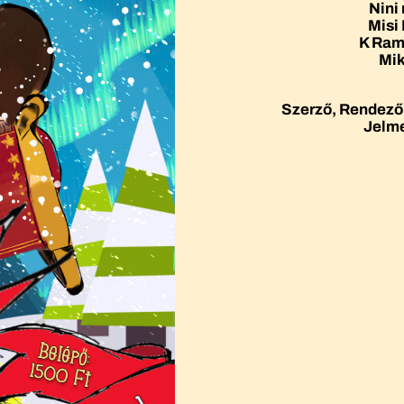
Nini
Misi
K Ram
Mik
Szerző, Rendező
Jelme