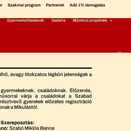
or
Szakmai program
Partnerek
Adó 1% támogatás
Gyermekelőadások
Galéria
Művészi projektek
lhő, avagy titokzatos légköri jelenségek a
s gyermekeknek, családoknak. Élőzenés,
műsorral várja a családokat a Szabad
észtvevő gyerekek előzetes regisztráció
nak a Mikulástól.
Szereposztás:
anó:
Szabó Miklós Bence