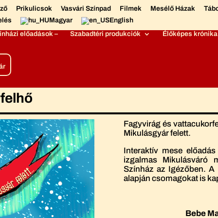
éző
Prikulicsok
Vasvári Színpad
Filmek
Mesélő Házak
Táb
elés
Magyar
English
ínházi előadások –
Szabadtéri produkciók
Élőképes krónika
ár
felhő
Fagyvirág és vattacukorfe
Mikulásgyár felett.
Interaktív mese előadá
izgalmas Mikulásváró 
Színház az Igézőben. A r
alapján csomagokat is kap
Bebe M