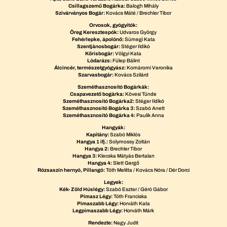
Csillagszemű Bogárka:
Balogh Mihály
Szivárványos Bogár:
Kovács Máté / Brechler Tibor
Orvosok, gyógyítók:
Öreg Keresztespók:
Udvaros György
Fehérlepke, ápolónő:
Sümegi Kata
Szentjánosbogár:
Stéger Ildikó
Kőrisbogár:
Völgyi Kata
Lódarázs:
Fülep Bálint
Álcincér, természetgyógyász:
Komáromi Veronika
Szarvasbogár:
Kovács Szilárd
Szeméthasznosító Bogárkák:
Csapavezető bogárka:
Kövesi Tünde
Szeméthasznosító Bogárka2:
Stéger Ildikó
Szeméthasznosító Bogárka 3:
Szabó Anett
Szeméthasznosító Bogárka 4:
Paulik Anna
Hangyák:
Kapitány:
Szabó Miklós
Hangya 1 ifj.:
Solymossy Zoltán
Hangya 2:
Brechler Tibor
Hangya 3:
Klecska Mátyás Bertalan
Hangya 4:
Slett Gergő
Rózsaszín hernyó, Pillangó:
Tóth Melitta / Kovács Nóra / Dér Dorci
Legyek:
Kék- Zöld Húslégy:
Szabó Eszter / Géró Gábor
Pimasz Légy:
Tóth Franciska
Pimaszabb Légy:
Horváth Kata
Legpimaszabb Légy:
Horváth Márk
Rendezte:
Nagy Judit