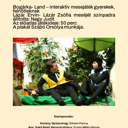
Bogárka- Land – interaktív mesejáték gyerekek,
felnőtteknek
Lázár Ervin- Lázár Zsófia meséjét színpadra
állította: Nagy Judit
Az előadás játékideje: 50 perc
A plakát Szabó Orsolya munkája.
Szereposztás:
Kislány, Varázsvirág:
Scheer Panna
Apa, Sakti Bakti Varázsló Katica:
Szabó Miklós Bence