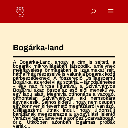
Bogárka-land
A Bogárka-Land, ahogy a cím is sejteti, a
bogarak mikrovilágában játszódik, amelynek
megfigyelése önmagában is izgalmakat rejt,
hátha még részeseivé is válunk a bogarak közti
párbeszédeknek! A főszereplő Csillagszemű
Bogárka, az erdei világ sztárja, – táncdalénekes
– egy nap furcsa figurával, a Szivárványos
Bogárral akad össze az eső elől menekülve,
egy lapu alatt. Meghívja otthonába a vacogó,
otthontalan Szivárványost, aki nemsokára
ágynak esik. Sajnos kiderül, hogy nem csupán
egy könnyen kiheverhető megfázásról van szó.
Csillagszemű útnak indul, hogy újdonsült
barátjának megszerezze a gyógyulást jelentő
Varázsvirágot, amelyet a gonosz Szarvasbogár
őriz. Útközben azonban izgalmas próbák
várják…