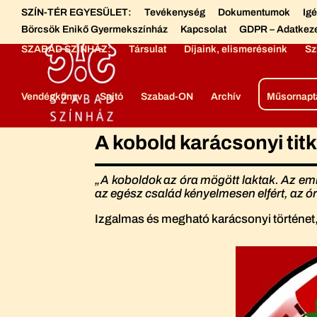
SZÍN-TÉR EGYESÜLET:
Tevékenység
Dokumentumok
Ig
Börcsök Enikő Gyermekszínház
Kapcsolat
GDPR – Adatkez
SZABAD SZÍNHÁZ:
Társulat
Díjaink, elismeréseink
Sz
Vendégkönyv
Sajtó
Szabad-ON
Archív
Műsornapt
A kobold karácsonyi tit
„A koboldok az óra mögött laktak. Az emb
az egész család kényelmesen elfért, az ór
Izgalmas és megható karácsonyi történet,