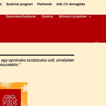
or
Szakmai program
Partnerek
Adó 1% támogatás
Gyermekelőadások
Galéria
Művészi projektek
ban egy aprócska szobácska volt, amelyben
ukucskálni.”