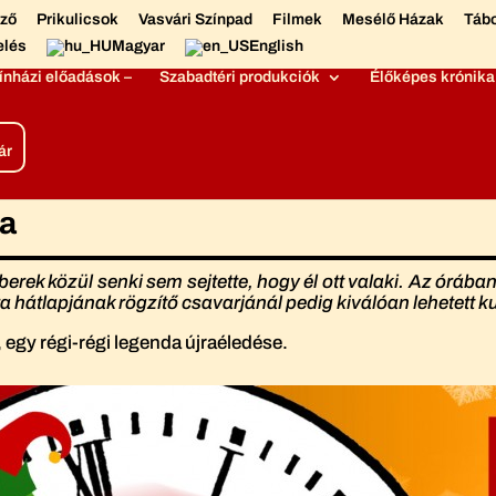
éző
Prikulicsok
Vasvári Színpad
Filmek
Mesélő Házak
Táb
elés
Magyar
English
ínházi előadások –
Szabadtéri produkciók
Élőképes krónika
ár
ka
erek közül senki sem sejtette, hogy él ott valaki. Az órá
a hátlapjának rögzítő csavarjánál pedig kiválóan lehetett k
 egy régi-régi legenda újraéledése.