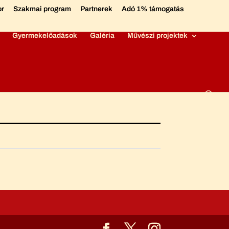
or
Szakmai program
Partnerek
Adó 1% támogatás
Gyermekelőadások
Galéria
Művészi projektek