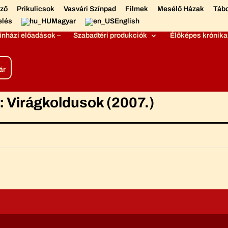
éző
Prikulicsok
Vasvári Színpad
Filmek
Mesélő Házak
Táb
elés
Magyar
English
ínházi előadások –
Szabadtéri produkciók
Élőképes krónika
ár
t: Virágkoldusok (2007.)