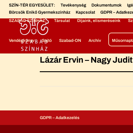
SZÍN-TÉR EGYESÜLET:
Tevékenység
Dokumentumok
Ig
Börcsök Enikő Gyermekszínház
Kapcsolat
GDPR – Adatkez
SZABAD SZÍNHÁZ:
Társulat
Díjaink, elismeréseink
Sz
Vendégkönyv
Sajtó
Szabad-ON
Archív
Műsornapt
Lázár Ervin – Nagy Judi
GDPR – Adatkezelés