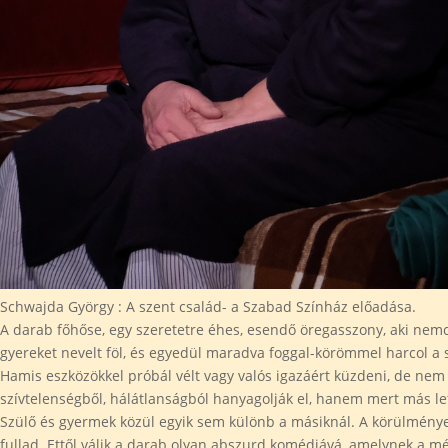
Schwajda György : A szent család- a Szabad Színház előadása.
A darab főhőse, egy szeretetre éhes, esendő öregasszony, aki nemcsa
gyereket nevelt föl, és egyedül maradva foggal-körömmel harcol a 
Hamis eszközökkel próbál vélt vagy valós igazáért küzdeni, de nem 
szívtelenségből, hálátlanságból hanyagolják el, hanem mert más le
Szülő és gyermek közül egyik sem különb a másiknál. A körülmények
fullad. Ettől válik a darab olyan abszurd komédiává, amelynek a mé