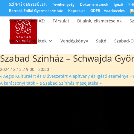
SZÍN-TÉR EGYESÜLET:
Tevékenység
Dokumentumok
Igéző
Pri
Börcsök Enikő Gyermekszínház
Kapcsolat
GDPR – Adatkezelés
SZABAD SZÍNHÁZ:
Társulat
Díjaink, elismeréseink
Sz
Művészi projektek
Vendégkönyv
Sajtó
Szabad-
« Összes Események
Ez az esemény elmúlt.
Szabad Színház – Schwajda Györg
2024.12.13.,19:00
-
20:30
«
Aegis Kultúráért és Művészetért Alapítvány és Igéző eseménye – 
A karácsonyi titok – a Szabad Színház mesejátéka
»