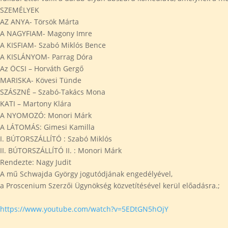
SZEMÉLYEK
AZ ANYA- Törsök Márta
A NAGYFIAM- Magony Imre
A KISFIAM- Szabó Miklós Bence
A KISLÁNYOM- Parrag Dóra
Az ÖCSI – Horváth Gergő
MARISKA- Kövesi Tünde
SZÁSZNÉ – Szabó-Takács Mona
KATI – Martony Klára
A NYOMOZÓ: Monori Márk
A LÁTOMÁS: Gimesi Kamilla
I. BÚTORSZÁLLÍTÓ : Szabó Miklós
II. BÚTORSZÁLLÍTÓ II. : Monori Márk
Rendezte: Nagy Judit
A mű Schwajda György jogutódjának engedélyével,
a Proscenium Szerzői Ügynökség közvetítésével kerül előadásra.;
https://www.youtube.com/watch?v=5EDtGN5hOjY