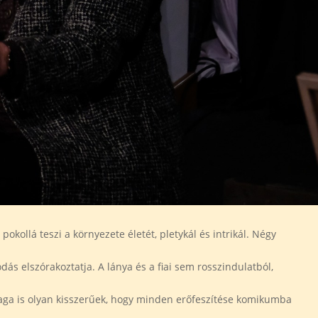
okollá teszi a környezete életét, pletykál és intrikál. Négy
ás elszórakoztatja. A lánya és a fiai sem rosszindulatból,
 maga is olyan kisszerűek, hogy minden erőfeszítése komikumba