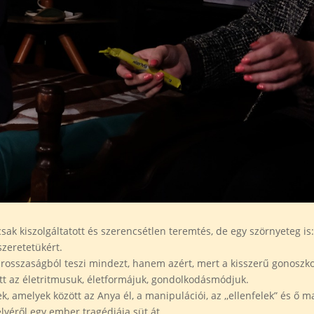
k kiszolgáltatott és szerencsétlen teremtés, de egy szörnyeteg is: p
szeretetükért.
rosszaságból teszi mindezt, hanem azért, mert a kisszerű gonoszkod
tt az életritmusuk, életformájuk, gondolkodásmódjuk.
, amelyek között az Anya él, a manipulációi, az ,,ellenfelek” és ő
lyéről egy ember tragédiája süt át.