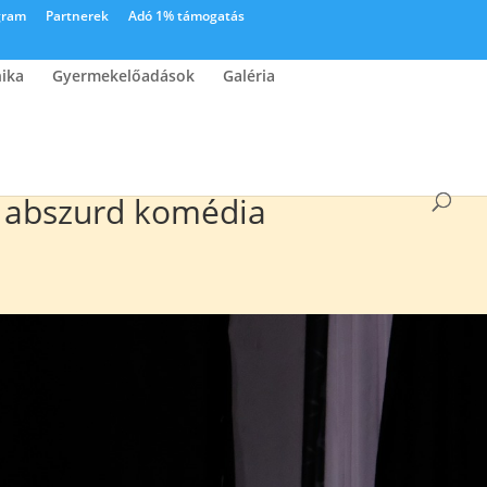
gram
Partnerek
Adó 1% támogatás
nika
Gyermekelőadások
Galéria
– abszurd komédia