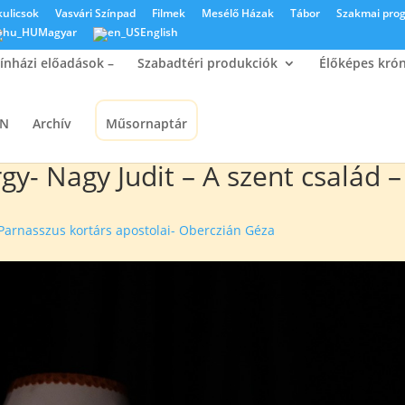
kulicsok
Vasvári Színpad
Filmek
Mesélő Házak
Tábor
Szakmai pro
Magyar
English
ínházi előadások –
Szabadtéri produkciók
Élőképes kró
ON
Archív
Műsornaptár
y- Nagy Judit – A szent család 
Parnasszus kortárs apostolai- Oberczián Géza