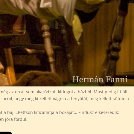
még az orrát sem akaródzott kidugni a házból. Most pedig itt állt
arról, hogy még ki kellett vágnia a fenyőfát, meg kellett sütnie a
t a baj….Pettson kificamítja a bokáját… Findusz elkeseredik:
en jóra fordul…