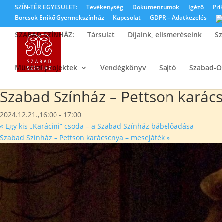
SZÍN-TÉR EGYESÜLET:
Tevékenység
Dokumentumok
Igéző
Pri
Börcsök Enikő Gyermekszínház
Kapcsolat
GDPR – Adatkezelés
SZABAD SZÍNHÁZ:
Társulat
Díjaink, elismeréseink
Sz
Művészi projektek
Vendégkönyv
Sajtó
Szabad-
« Összes Események
Ez az esemény elmúlt.
Szabad Színház – Pettson karác
2024.12.21.,16:00
-
17:00
«
Egy kis „Karácini” csoda – a Szabad Színház bábelőadása
Szabad Színház – Pettson karácsonya – mesejáték
»