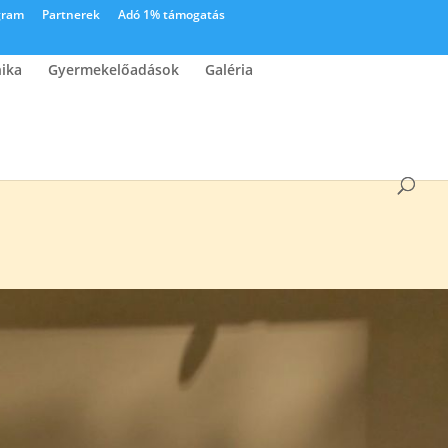
gram
Partnerek
Adó 1% támogatás
nika
Gyermekelőadások
Galéria