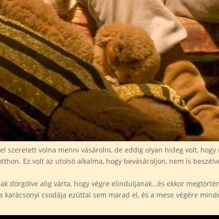
l szeretett volna menni vásárolni, de eddig olyan hideg volt, hogy 
thon. Ez volt az utolsó alkalma, hogy bevásároljon, nem is beszélve 
nak dörgölve alig várta, hogy végre elinduljanak…és ekkor megtörtén
a karácsonyi csodája ezúttal sem marad el, és a mese végére mind