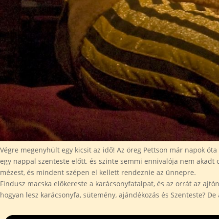
Végre megenyhült egy kicsit az idő! Az öreg Pettson már napok óta e
egy nappal szenteste előtt, és szinte semmi ennivalója nem akadt ot
mézest, és mindent szépen el kellett rendeznie az ünnepre.
Findusz macska előkereste a karácsonyfatalpat, és az orrát az ajtó
hogyan lesz karácsonyfa, sütemény, ajándékozás és Szenteste? De 