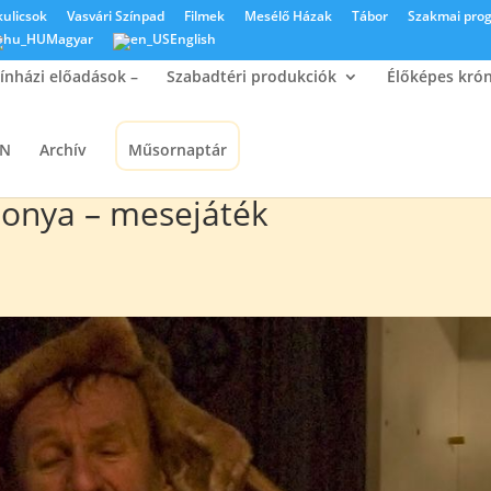
kulicsok
Vasvári Színpad
Filmek
Mesélő Házak
Tábor
Szakmai pro
Magyar
English
ínházi előadások –
Szabadtéri produkciók
Élőképes kró
ON
Archív
Műsornaptár
sonya – mesejáték