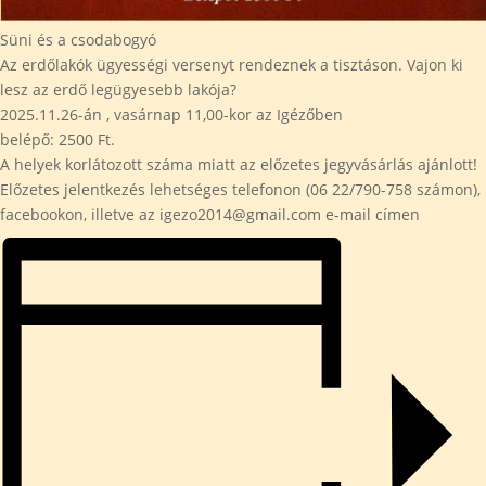
Süni és a csodabogyó
Az erdőlakók ügyességi versenyt rendeznek a tisztáson. Vajon ki
lesz az erdő legügyesebb lakója?
2025.11.26-án , vasárnap 11,00-kor az Igézőben
belépő: 2500 Ft.
A helyek korlátozott száma miatt az előzetes jegyvásárlás ajánlott!
Előzetes jelentkezés lehetséges telefonon (06 22/790-758 számon),
facebookon, illetve az igezo2014@gmail.com e-mail címen