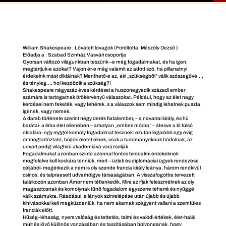
William Shakespeare : Lóvátett lovagok (Fordította: Mészöly Dezső )
Előadja a : Szabad Színház Vasvári csoportja
Gyorsan változó világunkban teszünk –e még fogadalmakat, és ha igen,
megtartjuk-e azokat? Vajon ér-e még valamit az adott szó, ha pillanatnyi
érdekeink mást diktálnak? Menthető-e az, aki „szükségből” válik szószegővé…,
és tényleg…, hol kezdődik a szükség?!
Shakespeare négyszáz éves kérdései a huszonegyedik századi ember
számára is tartogatnak örökérvényű válaszokat. Például, hogy az élet nagy
kérdései nem feketék, vagy fehérek, s a válaszok sem mindig lehetnek puszta
igenek, vagy nemek.
A darab története szerint négy derék fiatalember, – a navarrai király, és hű
barátai- a léha élet ellenében – amolyan „emberi módra” – átesve a ló túlsó
oldalára- egy reggel komoly fogadalmat tesznek: ezután legalább egy évig
önmegtartóztató, böjtös életet élnek, csak a tudományoknak hódolnak, az
udvart pedig világhírű akadémiává varázsolják.
Fogadalmukat azonban szinte azonnal fontos birodalmi érdekeknek
megfelelve kell kockára tenniük, mert – üzleti és diplomáciai ügyek rendezése
céljából- megérkezik a nem is oly szende francia király leánya, három rendkívül
csinos, és talpraesett udvarhölgye társaságában. A visszafogottra tervezett
találkozón azonban Ámor nem tétlenkedik. Mire az ifjak feleszmélnek az oly
magasztosnak és komolynak tűnő fogadalom egyszerre teherré és nyűggé
válik számukra. Ráadásul, a lányok színrelépése után újabb és újabb
kihívásokkal kell megküzdeniük, ha nem akarnak szégyent vallani a szemfüles
franciák előtt.
Hűség–léhaság, nyers valóság és tettetés, talmi és valódi értékek, élet-halál,
múlt és jövő különös vonzásában és taszításában bolyonganak, hogy