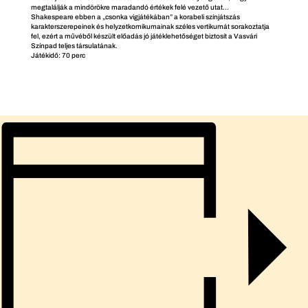
megtalálják a mindörökre maradandó értékek felé vezető utat…
Shakespeare ebben a „csonka vígjátékában” a korabeli színjátszás
karakterszerepeinek és helyzetkomikumainak széles vertikumát sorakoztatja
fel, ezért a művéből készült előadás jó játéklehetőséget biztosít a Vasvári
Színpad teljes társulatának.
Játékidő: 70 perc