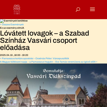
« Összes Események
Ez az esemény elmúlt.
Lóvátett lovagok – a Szabad
Színház Vasvári csoport
előadása
2025.04.10.,18:00
-
19:20
«
Parnasszus kortárs apostolai – Ocsénás Péter: Várospusztítók
A Magyar költészet napja – a Parnasszus hegyén – Ács Tamás versműsora az Igéző előtt
»