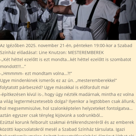
Az Igézőben 2025. november 21-én, pénteken 19:00-kor a Szabad
Színház előadása!: Line Knutzon: MESTEREMBEREK
-„Két héttel ezelőtt is ezt mondta…két héttel ezelőtt is szombatot
mondott!!!…”
-„Hmmmm- ezt mondtam volna…?!”
Ugye mindenkinek ismerős ez az ún. „mesteremberekkel”
folytatott párbeszéd? Ugye másokkal is előfordult már
-építkezésen kívül is-, hogy úgy nézték madárnak, mintha ez volna
a világ legtermészetesebb dolga? Ilyenkor a legtöbben csak állunk,
hol megsemmisülve, hol szalonképtelen helyzeteket fontolgatva…
aztán egyszer csak tényleg kijövünk a sodrunkból…
Ezúttal korunk felborult szakmai értékrendszeréről és az emberek
közötti kapcsolatokról mesél a Szabad Színház társulata. Igazi