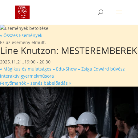
« Összes Események
Ez az esemény elmúlt.
Line Knutzon: MESTEREMBEREK
2025.11.21.,19:00
-
20:30
«
Mágikus és mulatságos – Edu-Show – Zsiga Edwárd bűvész
interaktív gyermekműsora
Fenyőmanók – zenés bábelőadás
»