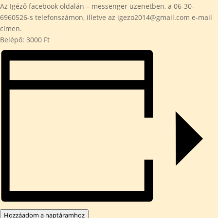
Az Igéző facebook oldalán – messenger üzenetben, a 06-30-
6960526-s telefonszámon, illetve az igezo2014@gmail.com e-mail
címen.
Belépő: 3000 Ft
Hozzáadom a naptáramhoz