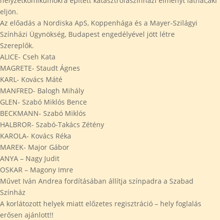
helyzetkomikumokra épített katasztrófaszínházi élményt láthat,aki
eljön.
Az előadás a Nordiska ApS, Koppenhága és a Mayer-Szilágyi
Színházi Ügynökség, Budapest engedélyével jött létre
Szereplők.
ALICE- Cseh Kata
MAGRETE- Staudt Ágnes
KARL- Kovács Máté
MANFRED- Balogh Mihály
GLEN- Szabó Miklós Bence
BECKMANN- Szabó Miklós
HALBROR- Szabó-Takács Zétény
KAROLA- Kovács Réka
MAREK- Major Gábor
ANYA – Nagy Judit
OSKAR – Magony Imre
Művet Iván Andrea fordításában állítja színpadra a Szabad
Színház
A korlátozott helyek miatt előzetes regisztráció – hely foglalás
erősen ajánlott!!