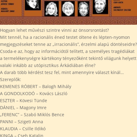
Hogyan lehet művészi szintre vinni az önsorsrontást?
Mit tennél, ha a racionális éned testet öltene és lépten-nyomon
megjegyzéseket tenne az „irracionális”, érzelmi alapú döntéseidre?
Csoda-e az, hogy az információtól telített, a személyes tragédiákat
a termelékenységre kártékony tényezőként tekintő világunk helyett
valaki inkább az utópisztikus Árkádiában élne?
A darab több kérdést tesz fel, mint amennyire választ kínál…
Szereplők:
KEMENES RÓBERT – Balogh Mihály
A GONDOLKODÓ – Kovács László
ESZTER – Kövesi Tünde
DÁNIEL – Magony Imre
„FERENC” – Szabó Miklós Bence
PANNI – Szigeti Anna
KLAUDIA – Csille Ildikó
KINGA – Cseh Katalin