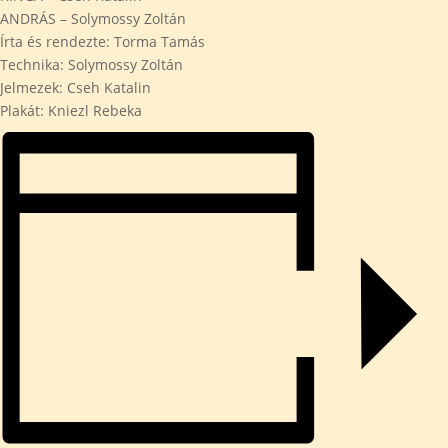
ANDRÁS – Solymossy Zoltán
Írta és rendezte: Torma Tamás
Technika: Solymossy Zoltán
Jelmezek: Cseh Katalin
Plakát: Kniezl Rebeka