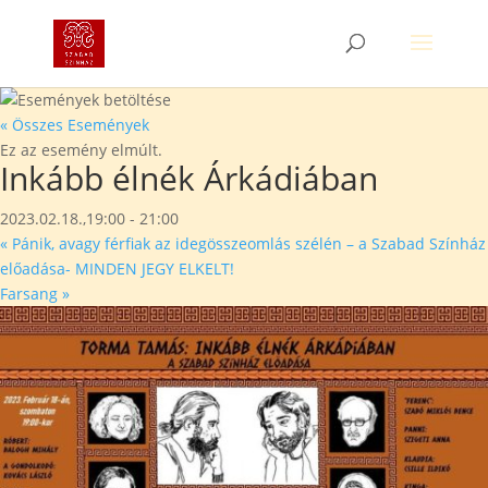
« Összes Események
Ez az esemény elmúlt.
Inkább élnék Árkádiában
2023.02.18.,19:00
-
21:00
«
Pánik, avagy férfiak az idegösszeomlás szélén – a Szabad Színház
előadása- MINDEN JEGY ELKELT!
Farsang
»