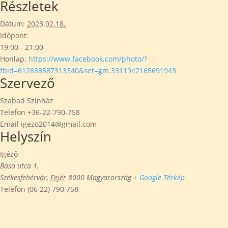
Részletek
Dátum:
2023.02.18.
Időpont:
19:00 - 21:00
Honlap:
https://www.facebook.com/photo/?
fbid=612838587313340&set=gm.3311942165691943
Szervező
Szabad Színház
Telefon
+36-22-790-758
Email
igezo2014@gmail.com
Helyszín
Igéző
Basa utca 1.
Székesfehérvár
,
Fejér
8000
Magyarország
+ Google Térkép
Telefon
(06 22) 790 758