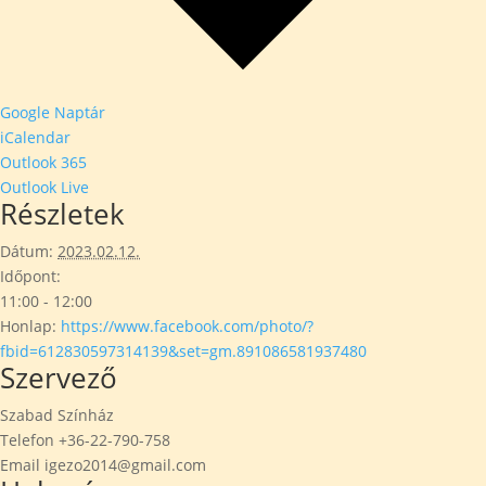
Google Naptár
iCalendar
Outlook 365
Outlook Live
Részletek
Dátum:
2023.02.12.
Időpont:
11:00 - 12:00
Honlap:
https://www.facebook.com/photo/?
fbid=612830597314139&set=gm.891086581937480
Szervező
Szabad Színház
Telefon
+36-22-790-758
Email
igezo2014@gmail.com