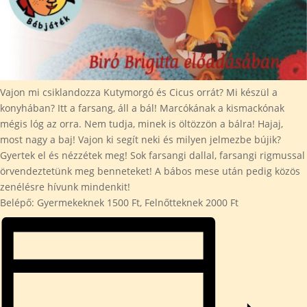
Vajon mi csiklandozza Kutymorgó és Cicus orrát? Mi készül a
konyhában? Itt a farsang, áll a bál! Marcókának a kismackónak
mégis lóg az orra. Nem tudja, minek is öltözzön a bálra! Hajaj,
most nagy a baj! Vajon ki segít neki és milyen jelmezbe bújik?
Gyertek el és nézzétek meg! Sok farsangi dallal, farsangi rigmussal
örvendeztetünk meg benneteket! A bábos mese után pedig közös
zenélésre hívunk mindenkit!
Belépő: Gyermekeknek 1500 Ft, Felnőtteknek 2000 Ft