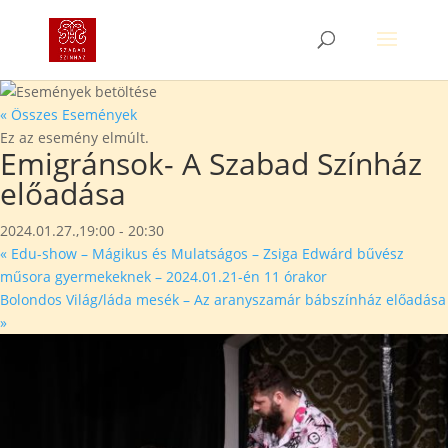
« Összes Események
Ez az esemény elmúlt.
Emigránsok- A Szabad Színház
előadása
2024.01.27.,19:00
-
20:30
«
Edu-show – Mágikus és Mulatságos – Zsiga Edwárd bűvész
műsora gyermekeknek – 2024.01.21-én 11 órakor
Bolondos Világ/láda mesék – Az aranyszamár bábszínház előadása
»