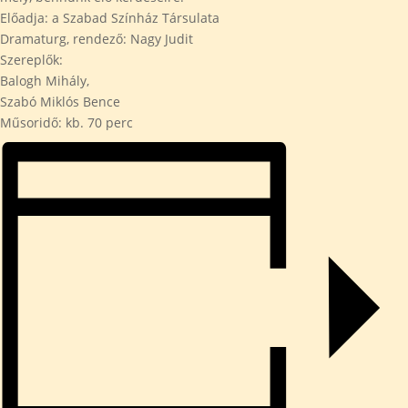
Előadja: a Szabad Színház Társulata
Dramaturg, rendező: Nagy Judit
Szereplők:
Balogh Mihály,
Szabó Miklós Bence
Műsoridő: kb. 70 perc