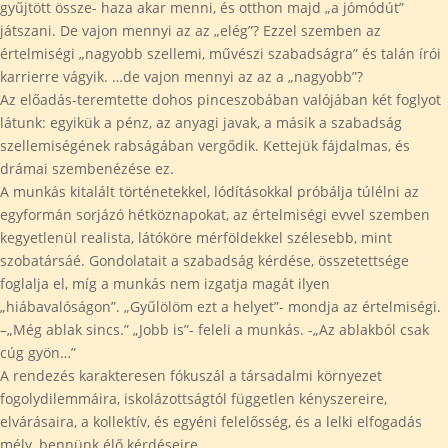
gyűjtött össze- haza akar menni, és otthon majd „a jómódút”
játszani. De vajon mennyi az az „elég”? Ezzel szemben az
értelmiségi „nagyobb szellemi, művészi szabadságra” és talán írói
karrierre vágyik. …de vajon mennyi az az a „nagyobb”?
Az előadás-teremtette dohos pinceszobában valójában két foglyot
látunk: egyikük a pénz, az anyagi javak, a másik a szabadság
szellemiségének rabságában vergődik. Kettejük fájdalmas, és
drámai szembenézése ez.
A munkás kitalált történetekkel, lódításokkal próbálja túlélni az
egyformán sorjázó hétköznapokat, az értelmiségi evvel szemben
kegyetlenül realista, látóköre mérföldekkel szélesebb, mint
szobatársáé. Gondolatait a szabadság kérdése, összetettsége
foglalja el, míg a munkás nem izgatja magát ilyen
„hiábavalóságon”. „Gyűlölöm ezt a helyet”- mondja az értelmiségi.
–„Még ablak sincs.” „Jobb is”- feleli a munkás. -„Az ablakból csak
cúg gyön…”
A rendezés karakteresen fókuszál a társadalmi környezet
fogolydilemmáira, iskolázottságtól független kényszereire,
elvárásaira, a kollektív, és egyéni felelősség, és a lelki elfogadás
mély, bennünk élő kérdéseire.