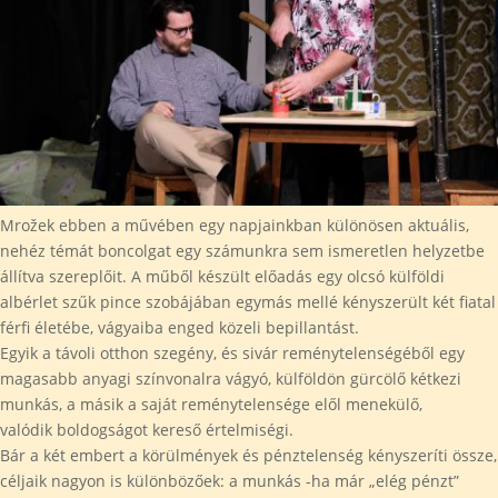
Mrožek ebben a művében egy napjainkban különösen aktuális,
nehéz témát boncolgat egy számunkra sem ismeretlen helyzetbe
állítva szereplőit. A műből készült előadás egy olcsó külföldi
albérlet szűk pince szobájában egymás mellé kényszerült két fiatal
férfi életébe, vágyaiba enged közeli bepillantást.
Egyik a távoli otthon szegény, és sivár reménytelenségéből egy
magasabb anyagi színvonalra vágyó, külföldön gürcölő kétkezi
munkás, a másik a saját reménytelensége elől menekülő,
valódik boldogságot kereső értelmiségi.
Bár a két embert a körülmények és pénztelenség kényszeríti össze,
céljaik nagyon is különbözőek: a munkás -ha már „elég pénzt”