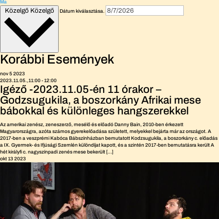
Ma
Közelgő
Közelgő
Dátum kiválasztása.
Korábbi Események
nov
5
2023
2023.11.05.,11:00
-
12:00
Igéző -2023.11.05-én 11 órakor –
Godzsugukila, a boszorkány Afrikai mese
bábokkal és különleges hangszerekkel
Az amerikai zenész, zeneszerző, mesélő és előadó Danny Bain, 2010-ben érkezett
Magyarországra, azóta számos gyerekelőadása született, melyekkel bejárta már az országot. A
2017-ben a veszprémi Kabóca Bábszínházban bemutatott Kodzsugukila, a boszorkány c. előadás
a IX. Gyermek- és Ifjúsági Szemlén különdíjat kapott, és a szintén 2017-ben bemutatásra került A
hét királyfi c. nagyszínpadi zenés mese bekerült […]
okt
13
2023