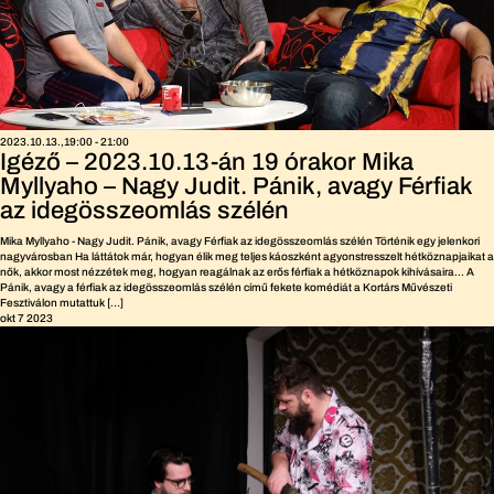
2023.10.13.,19:00
-
21:00
Igéző – 2023.10.13-án 19 órakor Mika
Myllyaho – Nagy Judit. Pánik, avagy Férfiak
az idegösszeomlás szélén
Mika Myllyaho - Nagy Judit. Pánik, avagy Férfiak az idegösszeomlás szélén Történik egy jelenkori
nagyvárosban Ha láttátok már, hogyan élik meg teljes káoszként agyonstresszelt hétköznapjaikat a
nők, akkor most nézzétek meg, hogyan reagálnak az erős férfiak a hétköznapok kihívásaira... A
Pánik, avagy a férfiak az idegösszeomlás szélén című fekete komédiát a Kortárs Művészeti
Fesztiválon mutattuk […]
okt
7
2023