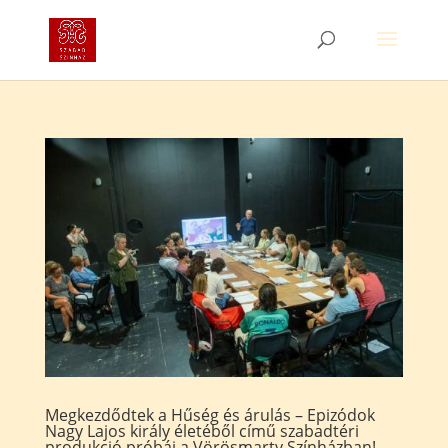
Megkezdődtek a Hűség és árulás – Epizódok
Nagy Lajos király életéből című szabadtéri
produkció próbái a Vörösmarty Színházban!