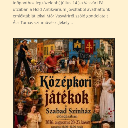
időponthoz legközelebb( július 14.) a Vasvári Pál
utcában a Hold Antikvárium jóvoltából avathattunk
emléktáblát.Jókai Mór Vasváriról.szóló gondolatait
Ács Tamás színművész, Jékely...