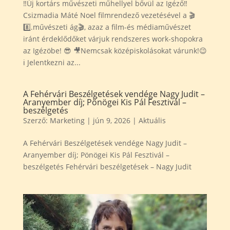
‼️Új kortárs művészeti műhellyel bővül az Igéző‼️
Csizmadia Máté Noel filmrendező vezetésével a 🎬
8️⃣.művészeti ág🎬, azaz a film-és médiaművészet
iránt érdeklődőket várjuk rendszeres work-shopokra
az Igézöbe! 😎 🎥Nemcsak középiskolásokat várunk!😉
ℹ️ Jelentkezni az...
A Fehérvári Beszélgetések vendége Nagy Judit –
Aranyember díj; Pönögei Kis Pál Fesztivál –
beszélgetés
Szerző:
Marketing
|
jún 9, 2026
|
Aktuális
A Fehérvári Beszélgetések vendége Nagy Judit –
Aranyember díj; Pönögei Kis Pál Fesztivál –
beszélgetés Fehérvári beszélgetések – Nagy Judit