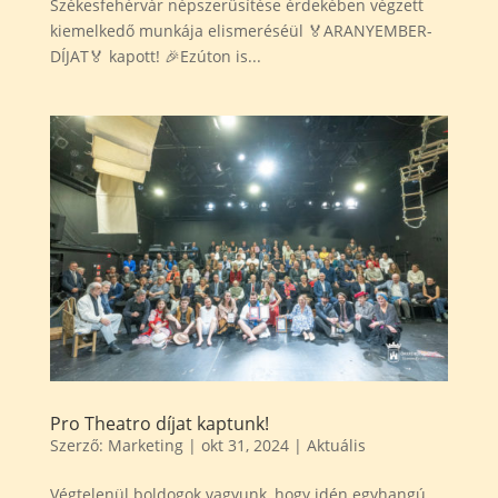
Székesfehérvár népszerűsítése érdekében végzett
kiemelkedő munkája elismeréséül 🏅ARANYEMBER-
DÍJAT🏅 kapott! 🎉Ezúton is...
Pro Theatro díjat kaptunk!
Szerző:
Marketing
|
okt 31, 2024
|
Aktuális
Végtelenül boldogok vagyunk, hogy idén egyhangú