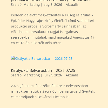
Szerző:
Marketing
|
aug 6, 2026
|
Aktuális
Kedden délelőtt megkezdődtek a Hűség és árulás –
Epizódok Nagy Lajos király életéből című szabadtéri
produkció próbái a Vörösmarty Színházban! az
előadásban társulatunk tagjai is izgalmas
szerepekben mutatják majd magukat! Augusztus 17-
én és 18-án a Bartók Béla téren...
Királyok a Belvárosban – 2026.07.25
Szerző:
Marketing
|
júl 24, 2026
|
Aktuális
2026. Július 25-én Székesfehérvár Belvárosában
ismét kísérhetjük a Sacra Compania tagjait! Gyertek,
és maradjatok a Belvárosi Fiestán is!