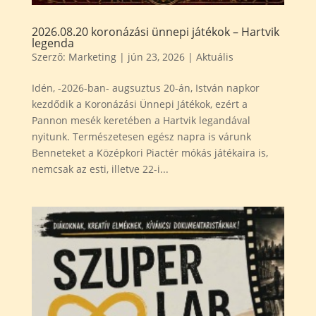
2026.08.20 koronázási ünnepi játékok – Hartvik
legenda
Szerző:
Marketing
|
jún 23, 2026
|
Aktuális
Idén, -2026-ban- augsuztus 20-án, István napkor
kezdődik a Koronázási Ünnepi Játékok, ezért a
Pannon mesék keretében a Hartvik legandával
nyitunk. Természetesen egész napra is várunk
Benneteket a Középkori Piactér mókás játékaira is,
nemcsak az esti, illetve 22-i...