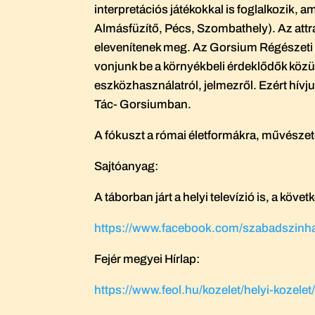
interpretációs játékokkal is foglalkozik, 
Almásfüzítő, Pécs, Szombathely). Az attra
elevenítenek meg. Az Gorsium Régészeti P
vonjunk be a környékbeli érdeklődők közü
eszközhasználatról, jelmezről. Ezért hívjuk
Tác- Gorsiumban.
A fókuszt a római életformákra, művészet
Sajtóanyag:
A táborban járt a helyi televízió is, a köv
https://www.facebook.com/szabadszinh
Fejér megyei Hírlap:
https://www.feol.hu/kozelet/helyi-kozelet