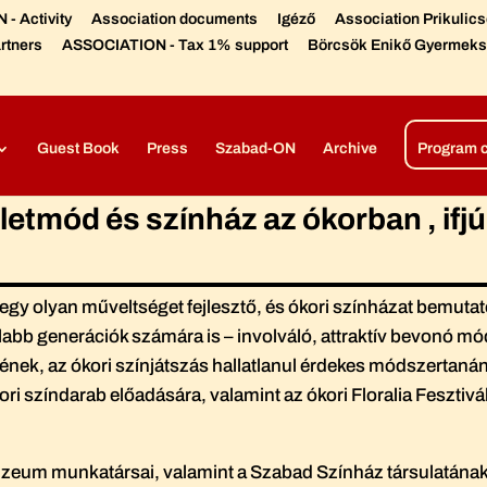
- Activity
Association documents
Igéző
Association Prikulic
rtners
ASSOCIATION - Tax 1% support
Börcsök Enikő Gyermeks
Díjaink, elismeréseink
Színházi előadások –
Open air produc
Guest Book
Press
Szabad-ON
Archive
Program 
letmód és színház az ókorban , ifj
egy olyan műveltséget fejlesztő, és ókori színházat bemut
abb generációk számára is – involváló, attraktív bevonó mó
gének, az ókori színjátszás hallatlanul érdekes módszertanán
ókori színdarab előadására, valamint az ókori Floralia Fesztivá
zeum munkatársai, valamint a Szabad Színház társulatának tag