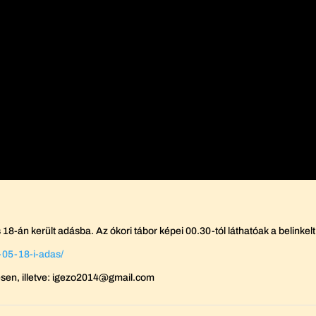
s 18-án került adásba. Az ókori tábor képei 00.30-tól láthatóak a belinkel
-05-18-i-adas/
sen, illetve: igezo2014@gmail.com