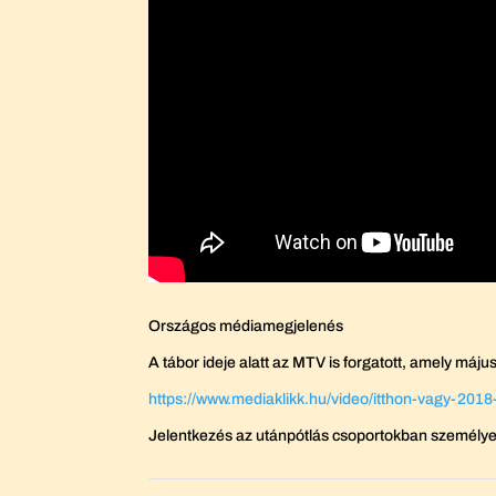
Országos médiamegjelenés
A tábor ideje alatt az MTV is forgatott, amely máju
https://www.mediaklikk.hu/video/itthon-vagy-2018
Jelentkezés az utánpótlás csoportokban személye