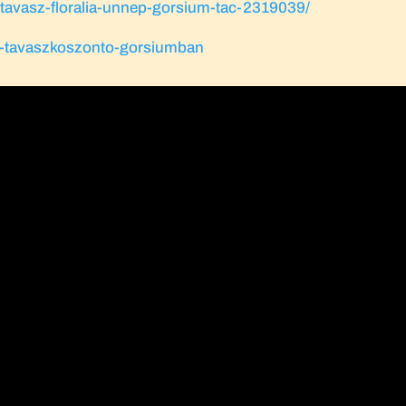
t/tavasz-floralia-unnep-gorsium-tac-2319039/
lia-tavaszkoszonto-gorsiumban