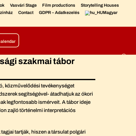
sok
Vasvári Stage
Film productions
Storytelling Houses
zínház
Contact
GDPR – Adatkezelés
Magyar
tions
Living Chronicle
calendar
úsági szakmai tábor
ató, közművelődési tevékenységet
dszerek segítségével- átadhatjuk az ókori
ak legfontosabb ismérveit. A tábor ideje
lon zajló történelmi interpretációs
jai tartják, hiszen a társulat polgári