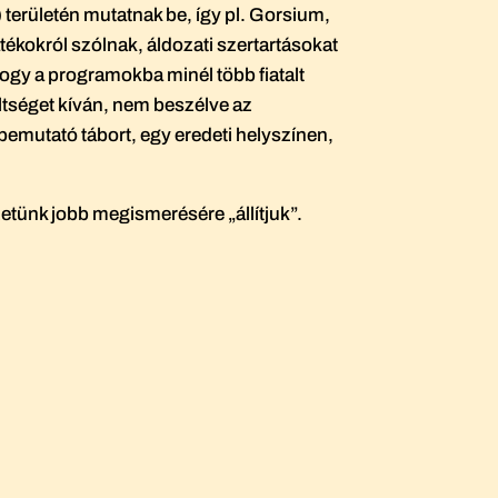
) területén mutatnak be, így pl. Gorsium,
tékokról szólnak, áldozati szertartásokat
ogy a programokba minél több fiatalt
ltséget kíván, nem beszélve az
t bemutató tábort, egy eredeti helyszínen,
etünk jobb megismerésére „állítjuk”.