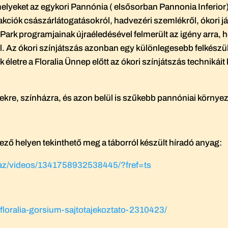
amelyeket az egykori Pannónia ( elsősorban Pannonia Inferior
kciók császárlátogatásokról, hadvezéri szemlékről, ókori já
ark programjainak újraéledésével felmerült az igény arra, h
l. Az ókori színjátszás azonban egy különlegesebb felkészü
 életre a Floralia Ünnep előtt az ókori színjátszás technikái
ekre, színházra, és azon belül is szűkebb pannóniai környez
etkező helyen tekinthető meg a táborról készült híradó anyag:
az/videos/1341758932538445/?fref=ts
/floralia-gorsium-sajtotajekoztato-2310423/