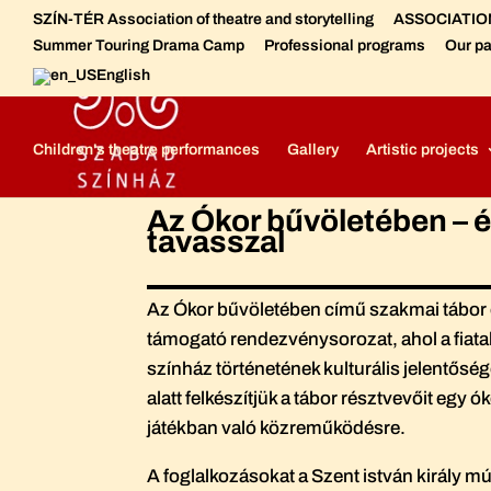
SZÍN-TÉR Association of theatre and storytelling
ASSOCIATION 
Summer Touring Drama Camp
Professional programs
Our pa
English
Szabad Színház - Free Theatre
Free Theatre - Meet the crew
Children's theatre performances
Gallery
Artistic projects
Az Ókor bűvöletében – é
tavasszal
Az Ókor bűvöletében című szakmai tábor 
támogató rendezvénysorozat, ahol a fiatal
színház történetének kulturális jelentősé
alatt felkészítjük a tábor résztvevőit egy 
játékban való közreműködésre.
A foglalkozásokat a Szent istván király mú