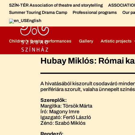
SZÍN-TÉR Association of theatre and storytelling
ASSOCIATION 
Summer Touring Drama Camp
Professional programs
Our pa
English
Szabad Színház - Free Theatre
Free Theatre - Meet the crew
Children's theatre performances
Gallery
Artistic projects
Hubay Miklós: Római ka
A hivatásából kiszorult csodaváró minden
perifériára szorult, valaha ünnepelt színé
Szereplők:
Margitka: Törsök Márta
Író: Magony Imre
Igazgató: Fertő László
Zénó: Szabó Miklós
Rendező: