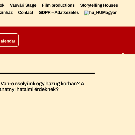
sok
Vasvári Stage
Film productions
Storytelling Houses
zínház
Contact
GDPR – Adatkezelés
Magyar
tions
Living Chronicle
calendar
. Van-e esélyünk egy hazug korban? A
llanatnyi hatalmi érdeknek?