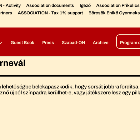
- Activity
Association documents
Igéző
Association Prikulic
rtners
ASSOCIATION - Tax 1% support
Börcsök Enikő Gyermeks
Díjaink, elismeréseink
Színházi előadások –
Open air produc
Guest Book
Press
Szabad-ON
Archive
Program 
rnevál
 lehetőségbe belekapaszkodik, hogy sorsát jobbra fordítsa
sznő újból színpadra kerülhet-e, vagy játékszere lesz egy pi