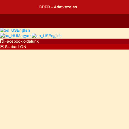
GDPR – Adatkezelés
English
Magyar
English
Facebook oldalunk
Szabad-ON