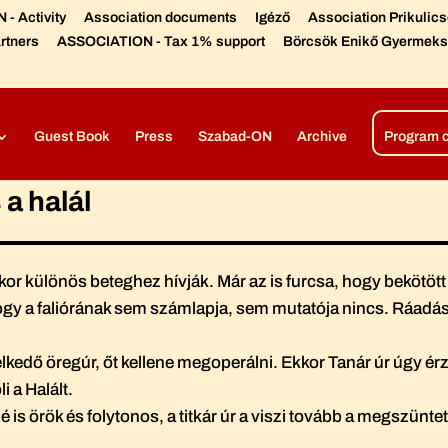
- Activity
Association documents
Igéző
Association Prikulic
rtners
ASSOCIATION - Tax 1% support
Börcsök Enikő Gyermeks
Díjaink, elismeréseink
Színházi előadások –
Open air produc
Guest Book
Press
Szabad-ON
Archive
Program 
 a halál
lkor különös beteghez hívják. Már az is furcsa, hogy bekötöt
y a faliórának sem számlapja, sem mutatója nincs. Ráadásul 
kedő öregúr, őt kellene megoperálni. Ekkor Tanár úr úgy ér
 a Halált.
 is örök és folytonos, a titkár úr a viszi tovább a megszünte