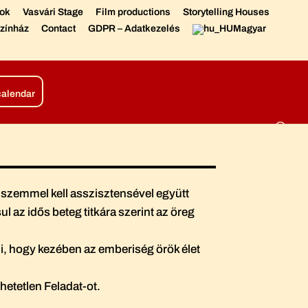
sok
Vasvári Stage
Film productions
Storytelling Houses
zínház
Contact
GDPR – Adatkezelés
Magyar
tions
Living Chronicle
calendar
t szemmel kell asszisztensével együtt
az idős beteg titkára szerint az öreg
zi, hogy kezében az emberiség örök élet
thetetlen Feladat-ot.