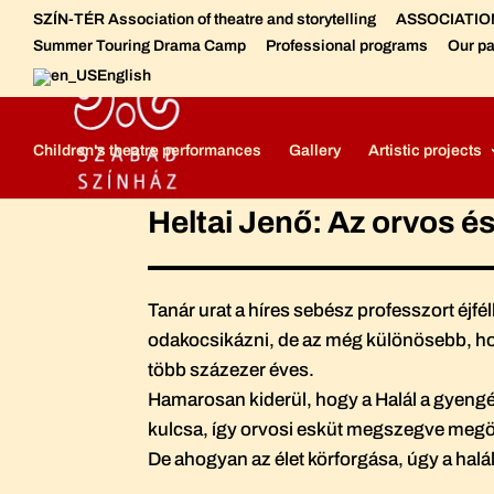
SZÍN-TÉR Association of theatre and storytelling
ASSOCIATION 
Summer Touring Drama Camp
Professional programs
Our pa
English
Szabad Színház - Free Theatre
Free Theatre - Meet the crew
Children's theatre performances
Gallery
Artistic projects
Heltai Jenő: Az orvos és
Tanár urat a híres sebész professzort éjfé
odakocsikázni, de az még különösebb, hog
több százezer éves.
Hamarosan kiderül, hogy a Halál a gyengél
kulcsa, így orvosi esküt megszegve megöli
De ahogyan az élet körforgása, úgy a halálé