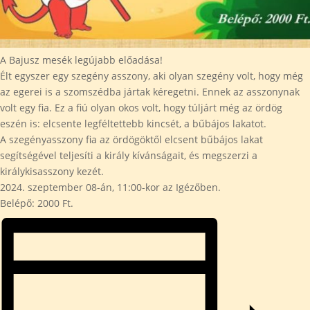
A Bajusz mesék legújabb előadása!
Élt egyszer egy szegény asszony, aki olyan szegény volt, hogy még
az egerei is a szomszédba jártak kéregetni. Ennek az asszonynak
volt egy fia. Ez a fiú olyan okos volt, hogy túljárt még az ördög
eszén is: elcsente legféltettebb kincsét, a bűbájos lakatot.
A szegényasszony fia az ördögöktől elcsent bűbájos lakat
segítségével teljesíti a király kívánságait, és megszerzi a
királykisasszony kezét.
2024. szeptember 08-án, 11:00-kor az Igézőben.
Belépő: 2000 Ft.