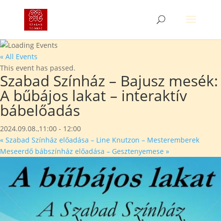
« All Events
This event has passed.
Szabad Színház – Bajusz mesék:
A bűbájos lakat – interaktív
bábelőadás
2024.09.08.,11:00
-
12:00
«
Szabad Színház előadása – Line Knutzon – Mesteremberek
Meseerdő bábszínház előadása – Gesztenyemese
»