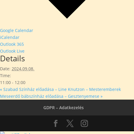
Google Calendar
iCalendar
Outlook 365
Outlook Live
Details
Date:
2024.09.08.
Time:
11:00 - 12:00
«
Szabad Színház előadása – Line Knutzon – Mesteremberek
Meseerdő bábszínház előadása – Gesztenyemese
»
GDPR – Adatkezelés