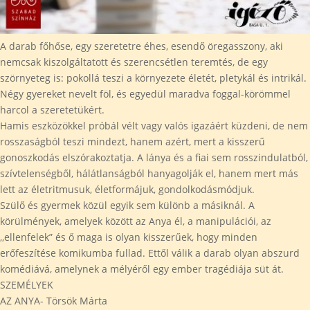
A darab főhőse, egy szeretetre éhes, esendő öregasszony, aki
nemcsak kiszolgáltatott és szerencsétlen teremtés, de egy
szörnyeteg is: pokollá teszi a környezete életét, pletykál és intrikál.
Négy gyereket nevelt föl, és egyedül maradva foggal-körömmel
harcol a szeretetükért.
Hamis eszközökkel próbál vélt vagy valós igazáért küzdeni, de nem
rosszaságból teszi mindezt, hanem azért, mert a kisszerű
gonoszkodás elszórakoztatja. A lánya és a fiai sem rosszindulatból,
szívtelenségből, hálátlanságból hanyagolják el, hanem mert más
lett az életritmusuk, életformájuk, gondolkodásmódjuk.
Szülő és gyermek közül egyik sem különb a másiknál. A
körülmények, amelyek között az Anya él, a manipulációi, az
,,ellenfelek” és ő maga is olyan kisszerűek, hogy minden
erőfeszítése komikumba fullad. Ettől válik a darab olyan abszurd
komédiává, amelynek a mélyéről egy ember tragédiája süt át.
SZEMÉLYEK
AZ ANYA- Törsök Márta