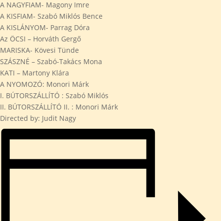
A NAGYFIAM- Magony Imre
A KISFIAM- Szabó Miklós Bence
A KISLÁNYOM- Parrag Dóra
Az ÖCSI – Horváth Gergő
MARISKA- Kövesi Tünde
SZÁSZNÉ – Szabó-Takács Mona
KATI – Martony Klára
A NYOMOZÓ: Monori Márk
I. BÚTORSZÁLLÍTÓ : Szabó Miklós
II. BÚTORSZÁLLÍTÓ II. : Monori Márk
Directed by: Judit Nagy