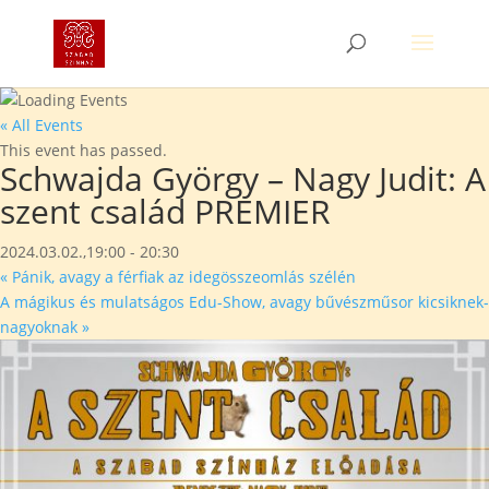
« All Events
This event has passed.
Schwajda György – Nagy Judit: A
szent család PREMIER
2024.03.02.,19:00
-
20:30
«
Pánik, avagy a férfiak az idegösszeomlás szélén
A mágikus és mulatságos Edu-Show, avagy bűvészműsor kicsiknek-
nagyoknak
»