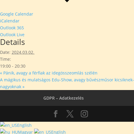
Google Calendar
iCalendar
Outlook 365
Outlook Live
Details
Date:
2024.03.02.
Time:
19:00 - 20:30
«
Pánik, avagy a férfiak az idegösszeomlás szélén
A mágikus és mulatságos Edu-Show, avagy bűvészműsor kicsiknek-
nagyoknak
»
GDPR – Adatkezelés
English
Magyar
English