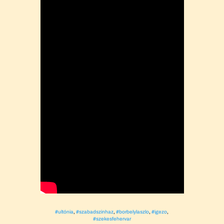
#ultónia
,
#szabadszinhaz
,
#borbelylaszlo
,
#igezo
,
#szekesfehervar