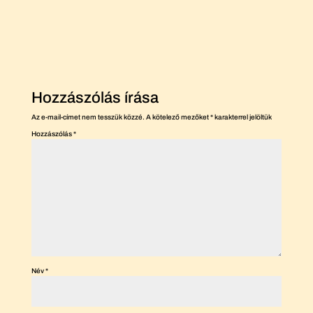
Hozzászólás írása
Az e-mail-címet nem tesszük közzé.
A kötelező mezőket
*
karakterrel jelöltük
Hozzászólás
*
Név
*