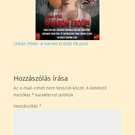
Urbán Péter: A három Erdődi FB post
Hozzászólás írása
Az e-mail-címet nem tesszük közzé.
A kötelező
mezőket
*
karakterrel jelöltük
Hozzászólás
*