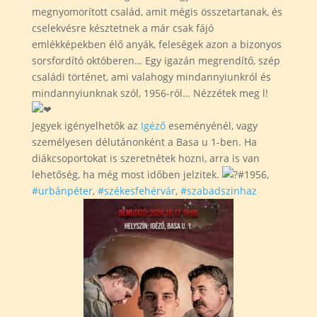
megnyomorított család, amit mégis összetartanak, és
cselekvésre késztetnek a már csak fájó
emlékképekben élő anyák, feleségek azon a bizonyos
sorsfordító októberen… Egy igazán megrendítő, szép
családi történet, ami valahogy mindannyiunkról és
mindannyiunknak szól, 1956-ról… Nézzétek meg l!
Jegyek igényelhetők az
Igéző
eseményénél, vagy
személyesen délutánonként a Basa u 1-ben. Ha
diákcsoportokat is szeretnétek hozni, arra is van
lehetőség, ha még most időben jelzitek.
#1956,
#urbánpéter
,
#székesfehérvár
,
#szabadszinhaz